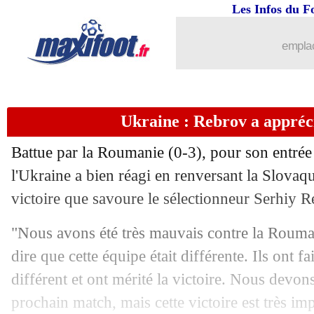
21/06
Autriche
: la grande joie de Baumgart
Les Infos du F
21/06
Slovaquie
: la frustration de Skriniar
emplac
21/06
EdF
: Mbappé, l'explication de Stépha
Ukraine : Rebrov a appréci
21/06
Brest
: Brassier et l’OM, Roy en atten
Battue par la Roumanie (0-3), pour son entrée 
21/06
EURO
: Pologne 1-3 Autriche (fini)
l'Ukraine a bien réagi en renversant la Slovaq
victoire que savoure le sélectionneur Serhiy R
21/06
EURO
: Pays-Bas-France, les compos
"Nous avons été très mauvais contre la Rouma
21/06
Lorient
: Régis Le Bris vers Sunderla
dire que cette équipe était différente. Ils ont fa
différent et ont mérité la victoire. Nous devon
21/06
PHOTO
: le masque de Mbappé pour 
prochain match, mais cette victoire est très im