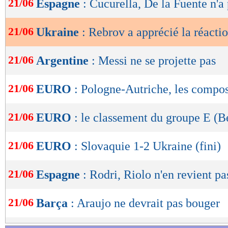
21/06
Espagne
: Cucurella, De la Fuente n'a
de
lecture
21/06
Ukraine
: Rebrov a apprécié la réacti
OK
21/06
Argentine
: Messi ne se projette pas
21/06
EURO
: Pologne-Autriche, les compo
21/06
EURO
: le classement du groupe E (B
21/06
EURO
: Slovaquie 1-2 Ukraine (fini)
21/06
Espagne
: Rodri, Riolo n'en revient pa
21/06
Barça
: Araujo ne devrait pas bouger