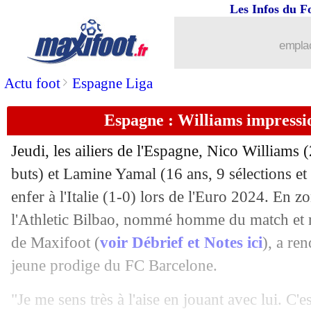
21/06
PHOTOS
: le vestiaire des Bleus est p
Les Infos du F
21/06
OM
: De Zerbi, les raisons d'une atten
emplac
21/06
Togo
: Duarte claque la porte (officiel
>
Actu foot
Espagne Liga
Espagne : Williams impressi
21/06
Écosse
: Euro terminé pour Tierney
Jeudi, les ailiers de l'Espagne, Nico Williams (
21/06
Angers
: Valery retourne en Angleterre
buts) et Lamine Yamal (16 ans, 9 sélections et 
enfer à l'Italie (1-0) lors de l'Euro 2024. En z
21/06
Montpellier
: Leroy part en Suisse (of
l'Athletic Bilbao, nommé homme du match et n
21/06
Espagne
: Cucurella, De la Fuente n'a
de Maxifoot (
voir Débrief et Notes ici
), a re
jeune prodige du FC Barcelone.
21/06
Ukraine
: Rebrov a apprécié la réacti
"Je me sens très à l'aise en jouant avec lui. C