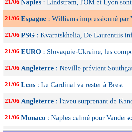
21/06
Naples
: Lindstrøm, l'OM et Lyon son
de
lecture
21/06
Espagne
: Williams impressionné par
OK
21/06
PSG
: Kvaratskhelia, De Laurentiis in
21/06
EURO
: Slovaquie-Ukraine, les comp
21/06
Angleterre
: Neville prévient Southga
21/06
Lens
: Le Cardinal va rester à Brest
21/06
Angleterre
: l'aveu surprenant de Kan
21/06
Monaco
: Naples calmé pour Vanders