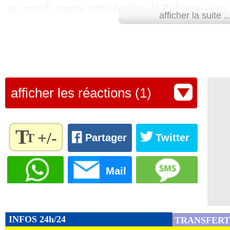
un match contre cette équipe de Pologne et ça 
afficher la suite ..
l'international français pour beIN Sports.
Les Bleus défieront la Pologne, déjà éliminée, 
chercher la première place de la poule.
Lu 4.571 fois
- Youcef Touaitia 
afficher les réactions (1)
T
+/-
T
Partager
Twitter
Règlez la
taille du
Mail
texte
pour
l'adapter
à vos
INFOS 24h/24
TRANSFERT
préférences