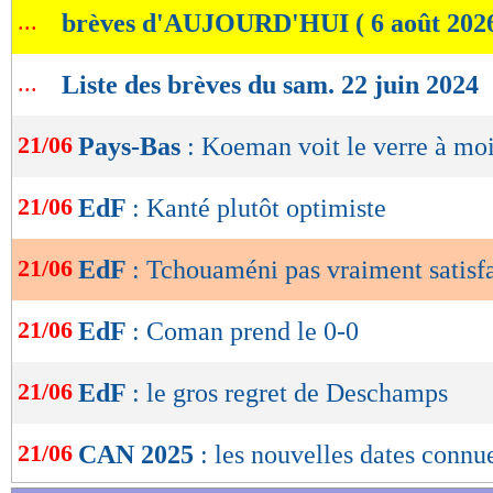
...
brèves d'AUJOURD'HUI ( 6 août 202
de
lecture
...
Liste des brèves du sam. 22 juin 2024
OK
21/06
Pays-Bas
: Koeman voit le verre à moi
21/06
EdF
: Kanté plutôt optimiste
21/06
EdF
: Tchouaméni pas vraiment satisfa
21/06
EdF
: Coman prend le 0-0
21/06
EdF
: le gros regret de Deschamps
21/06
CAN 2025
: les nouvelles dates connu