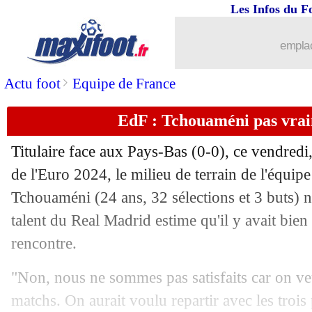
Les Infos du F
emplac
>
Actu foot
Equipe de France
EdF : Tchouaméni pas vraim
Titulaire face aux Pays-Bas (0-0), ce vendred
de l'Euro 2024, le milieu de terrain de l'équip
Tchouaméni (24 ans, 32 sélections et 3 buts) n'e
talent du Real Madrid estime qu'il y avait bien
rencontre.
"Non, nous ne sommes pas satisfaits car on ve
matchs. On aurait voulu repartir avec les trois 