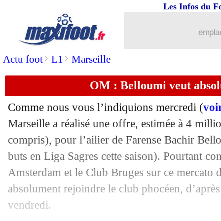
Les Infos du F
emplac
>
>
Actu foot
L1
Marseille
OM : Belloumi veut abso
...
brèves d'AUJOURD'HUI ( 7 août 202
Comme nous vous l’indiquions mercredi (
voir
...
Liste des brèves du sam. 22 juin 2024
Marseille a réalisé une offre, estimée à 4 mill
compris), pour l’ailier de Farense Bachir
Bell
21/06
Pays-Bas
: Koeman voit le verre à moi
buts en Liga Sagres cette saison). Pourtant co
Amsterdam et le Club Bruges sur ce mercato d’
21/06
EdF
: Kanté plutôt optimiste
absolument rejoindre le club phocéen, d’après
vendredi.
21/06
EdF
: Tchouaméni pas vraiment satisfa