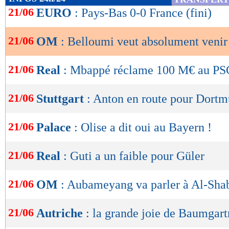
de
21/06
EURO
: Pays-Bas 0-0 France (fini)
lecture
21/06
OM
: Belloumi veut absolument venir
OK
21/06
Real
: Mbappé réclame 100 M€ au PS
21/06
Stuttgart
: Anton en route pour Dort
21/06
Palace
: Olise a dit oui au Bayern !
21/06
Real
: Guti a un faible pour Güler
21/06
OM
: Aubameyang va parler à Al-Sha
21/06
Autriche
: la grande joie de Baumgart