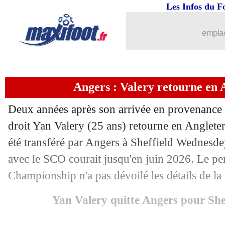
21/06
Palace
: Olise a dit oui au Bayern !
Les Infos du F
21/06
Real
: Guti a un faible pour Güler
emplac
21/06
OM
: Aubameyang va parler à Al-Sha
Angers : Valery retourne en A
21/06
Autriche
: la grande joie de Baumgart
Deux années après son arrivée en provenance 
21/06
Slovaquie
: la frustration de Skriniar
droit Yan Valery (25 ans) retourne en Angleterr
été transféré par Angers à Sheffield Wednesdey
21/06
EdF
: Mbappé, l'explication de Stépha
avec le SCO courait jusqu'en juin 2026. Le pe
21/06
Brest
: Brassier et l’OM, Roy en atten
Championship n'a pas dévoilé les détails de la 
Yan Valery quitte Angers pour Sh
21/06
EURO
: Pologne 1-3 Autriche (fini)