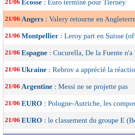
21/06
Écosse
: Euro terminé pour Tierney
de
lecture
21/06
Angers
: Valery retourne en Angleterre
OK
21/06
Montpellier
: Leroy part en Suisse (of
21/06
Espagne
: Cucurella, De la Fuente n'a
21/06
Ukraine
: Rebrov a apprécié la réacti
21/06
Argentine
: Messi ne se projette pas
21/06
EURO
: Pologne-Autriche, les compo
21/06
EURO
: le classement du groupe E (B
Lu 5.100 fois
- Youcef Touaitia 