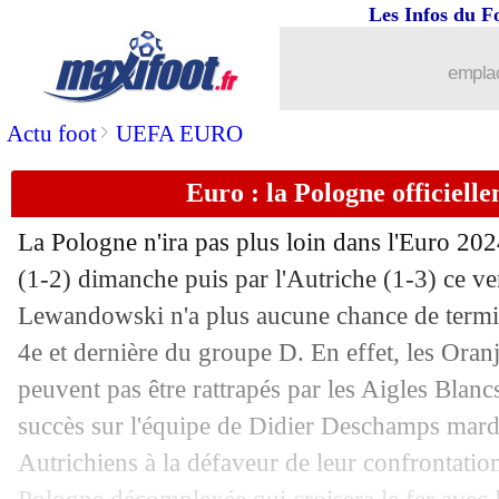
Les Infos du F
emplac
>
Actu foot
UEFA EURO
Euro : la Pologne officiell
La Pologne n'ira pas plus loin dans l'Euro 202
(1-2) dimanche puis par l'Autriche (1-3) ce ve
Lewandowski n'a plus aucune chance de termin
4e et dernière du groupe D. En effet, les Oranje
peuvent pas être rattrapés par les Aigles Blan
succès sur l'équipe de Didier Deschamps mardi,
Autrichiens à la défaveur de leur confrontation