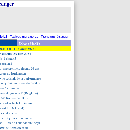
tranger
de L1
-
Tableau mercato L1
-
Transferts étranger
TRANSFERTS
OURD'HUI ( 6 août 2026)
es du dim. 23 juin 2024
és, 1 éliminé
o soulagé
ls, une première depuis 24 ans
regrets de Iordanescu
yne satisfait de la performance
ans pointe un souci de finition
hé à un mollet
ement du groupe E (Belgique)
 2-0 Roumanie (fini)
n stadier tacle G. Ramos...
c'est fini (officiel)
is sa décision
eur et passeur en amical
nol - "on ne peut pas être déçu"
uisme de Ronaldo salué