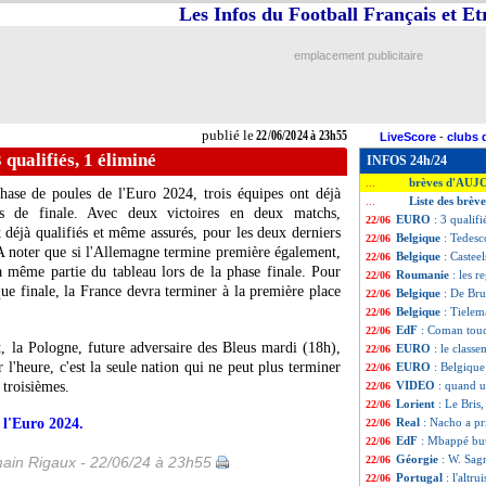
Les Infos du Football Français et E
emplacement publicitaire
publié le
22/06/2024 à 23h55
LiveScore
-
clubs 
qualifiés, 1 éliminé
INFOS 24h/24
brèves d'AUJ
...
hase de poules de l'Euro 2024, trois équipes ont déjà
Liste des brèv
...
es de finale. Avec deux victoires en deux matchs,
EURO
: 3 qualifi
22/06
 déjà qualifiés et même assurés, pour les deux derniers
Belgique
: Tedesc
22/06
 A noter que si l'Allemagne termine première également,
Belgique
: Castee
22/06
la même partie du tableau lors de la phase finale. Pour
Roumanie
: les 
22/06
que finale, la France devra terminer à la première place
Belgique
: De Bru
22/06
Belgique
: Tielem
22/06
EdF
: Coman touc
22/06
, la Pologne, future adversaire des Bleus mardi (18h),
EURO
: le class
22/06
 l'heure, c'est la seule nation qui ne peut plus terminer
EURO
: Belgique
22/06
 troisièmes.
VIDEO
: quand u
22/06
Lorient
: Le Bris, 
22/06
e l'Euro 2024.
Real
: Nacho a pr
22/06
EdF
: Mbappé but
22/06
Géorgie
: W. Sag
ain Rigaux - 22/06/24 à 23h55
22/06
Portugal
: l'altr
22/06