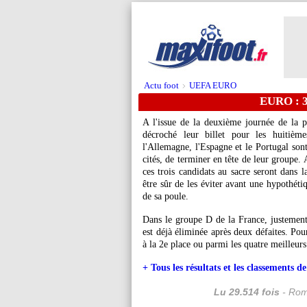
Actu foot
UEFA EURO
>
EURO : 3 
A l'issue de la deuxième journée de la p
décroché leur billet pour les huitièm
l'Allemagne, l'Espagne et le Portugal sont
cités, de terminer en tête de leur groupe.
ces trois candidats au sacre seront dans 
être sûr de les éviter avant une hypothéti
de sa poule.
Dans le groupe D de la France, justement
est déjà éliminée après deux défaites. Pour
à la 2e place ou parmi les quatre meilleurs
+ Tous les résultats et les classements d
Lu 29.514 fois
- Rom