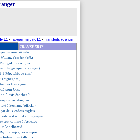
tranger
ncurrence, Mendes se prononce
va savoure la qualification
e un record à l'Euro pour CR7
e-Roumanie, les compos
ement du groupe F (Portugal)
0-3 Portugal (fini)
ns le viseur
de L1
-
Tableau mercato L1
-
Transferts étranger
gag encaissé par la Turquie !
TRANSFERTS
tle discute pour Calvert-Lewin
pé toujours attendu
Willian, c'est fait (off.)
Portugal, les compos
ement du groupe F (Portugal)
1-1 Rép. tchèque (fini)
 a signé (off.)
tsen va bien signer
uclé pour Olise !
ur d'Alexis Sanchez ?
 surpris par Maignan
 prêté à Sochaux (officiel)
é par deux cadors anglais
hgate voit un déficit physique
se sent comme à l'Atletico
pour Abdelhamid
-Rép. Tchèque, les compos
rn insiste pour Palhinha