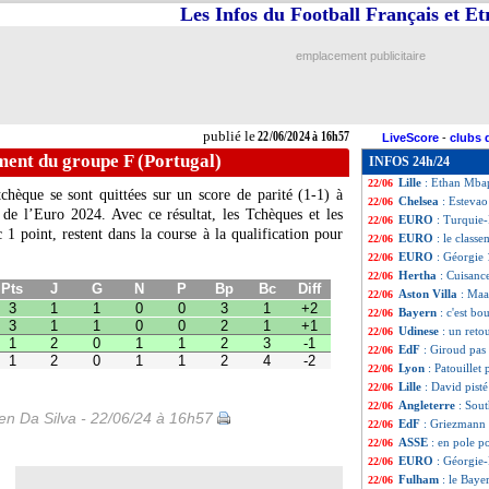
Les Infos du Football Français et E
Portugal
: la co
22/06
Portugal
: B. Sil
22/06
Portugal
: encor
22/06
emplacement publicitaire
EURO
: Belgiqu
22/06
EURO
: le class
22/06
EURO
: Turquie 
22/06
ASSE
: Abdelli da
22/06
publié le
22/06/2024 à 16h57
LiveScore
-
clubs 
VIDEO
: le but 
22/06
ment du groupe F (Portugal)
INFOS 24h/24
Everton
: Newcas
22/06
Lille
: Ethan Mbap
22/06
chèque se sont quittées sur un score de parité (1-1) à
Chelsea
: Estevao 
22/06
de l’Euro 2024. Avec ce résultat, les Tchèques et les
EURO
: Turquie-
22/06
1 point, restent dans la course à la qualification pour
EURO
: le class
22/06
G
N
P
Bp
Bc
Diff
EURO
: Géorgie 
1
0
0
3
1
+2
22/06
1
0
0
2
1
+1
Hertha
: Cuisance
22/06
0
1
1
2
3
-1
Aston Villa
: Maa
22/06
0
1
1
2
4
-2
Bayern
: c'est bo
22/06
Udinese
: un reto
22/06
EdF
: Giroud pas
22/06
Lyon
: Patouillet
22/06
Lille
: David pist
22/06
Angleterre
: Sout
22/06
n Da Silva - 22/06/24 à 16h57
EdF
: Griezmann 
22/06
ASSE
: en pole 
22/06
EURO
: Géorgie
22/06
Fulham
: le Baye
22/06