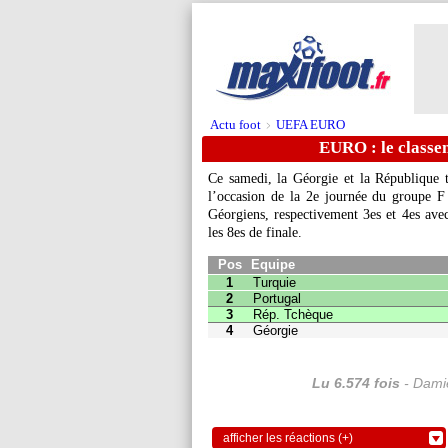
Actu foot
UEFA EURO
>
EURO : le classe
Ce samedi, la Géorgie et la République t
l’occasion de la 2e journée du groupe F 
Géorgiens, respectivement 3es et 4es avec 
Pos
Equipe
Pts
J
les 8es de finale.
1
Turquie
3
1
2
Portugal
3
1
3
Rép. Tchèque
1
2
4
Géorgie
1
2
Lu 6.574 fois
- Damie
afficher les réactions (+)