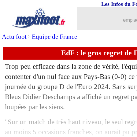
Les Infos du F
emplac
>
Actu foot
Equipe de France
EdF : le gros regret de
Trop peu efficace dans la zone de vérité, l'équ
contenter d'un nul face aux Pays-Bas (0-0) ce 
journée du groupe D de l'Euro 2024. Sans surp
Bleus Didier Deschamps a affiché un regret pa
loupées par les siens.
"Sur un match de très haut niveau, le seul regret
au moins 5 occasions franches, on aurait pu p