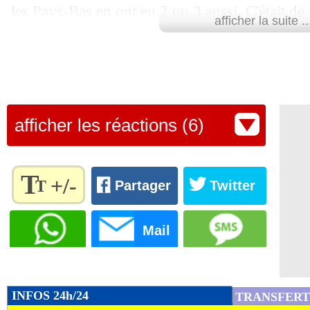
les Pays-Bas en ont eu 2 ou 3 aussi. C'était 
afficher la suite ..
très grosse intensité, avec une équipe des Pa
prudente que d'habitude. Avoir autant d'occasi
le seul regret que j'ai", a analysé le technicie
Lu 9.043 fois
- Damien Da Silva 
afficher les réactions (6)
T
+/-
T
Partager
Twitter
Règlez la
taille du
Mail
texte
pour
l'adapter
à vos
INFOS 24h/24
TRANSFERT
préférences