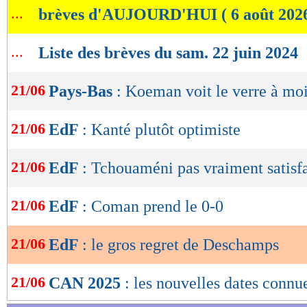
...
brèves d'AUJOURD'HUI ( 6 août 202
de
lecture
...
Liste des brèves du sam. 22 juin 2024
OK
21/06
Pays-Bas
: Koeman voit le verre à moi
21/06
EdF
: Kanté plutôt optimiste
21/06
EdF
: Tchouaméni pas vraiment satisfa
21/06
EdF
: Coman prend le 0-0
21/06
EdF
: le gros regret de Deschamps
21/06
CAN 2025
: les nouvelles dates connu