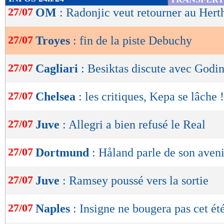
de
27/07
OM
: Radonjic veut retourner au Hert
lecture
27/07
Troyes
: fin de la piste Debuchy
OK
27/07
Cagliari
: Besiktas discute avec Godi
27/07
Chelsea
: les critiques, Kepa se lâche !
27/07
Juve
: Allegri a bien refusé le Real
27/07
Dortmund
: Håland parle de son aveni
27/07
Juve
: Ramsey poussé vers la sortie
27/07
Naples
: Insigne ne bougera pas cet ét