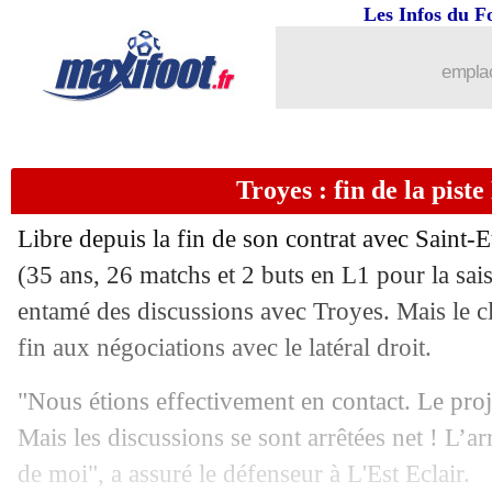
Les Infos du F
27/07
VIDEO
: un incroyable raté en Argent
emplac
27/07
Nice
: Kluivert impatient de débuter
27/07
Lille
: Rennes débarque pour Olsen
Troyes : fin de la pist
27/07
Amical
: Séville 2-2 Paris SG (fini)
Libre depuis la fin de son contrat avec Saint
27/07
Juve
: Allegri compte sur Ronaldo
(35 ans, 26 matchs et 2 buts en L1 pour la sa
entamé des discussions avec Troyes. Mais le 
27/07
Bordeaux
: Petkovic remplace Gasset (
fin aux négociations avec le latéral droit.
27/07
Real
: le message d'adieu pour Varane
"Nous étions effectivement en contact. Le proj
Mais les discussions se sont arrêtées net ! L’ar
27/07
Man Utd
: un accord pour Varane (offi
de moi", a assuré le défenseur à L'Est Eclair.