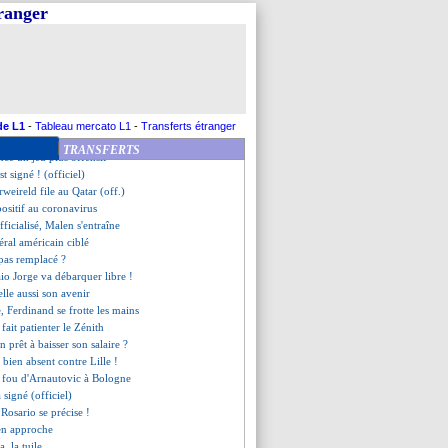
iques, Kepa se lâche !
tranger
ien refusé le Real
nd parle de son avenir
ssé vers la sortie
ne bougera pas cet été
adou Sakho, c'est fait (off.)
ations entamées pour Koundé !
ux cas de Covid-19
de L1
-
Tableau mercato L1
-
Transferts étranger
t retenir Wass
TRANSFERTS
ce un jeu plus offensif
st signé ! (officiel)
rweireld file au Qatar (off.)
positif au coronavirus
fficialisé, Malen s'entraîne
téral américain ciblé
pas remplacé ?
Kaio Jorge va débarquer libre !
lle aussi son avenir
, Ferdinand se frotte les mains
fait patienter le Zénith
 prêt à baisser son salaire ?
 bien absent contre Lille !
il fou d'Arnautovic à Bologne
a signé (officiel)
e Rosario se précise !
 en approche
a, la tuile...