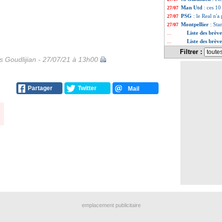
Man Utd
: ces 10
27/07
PSG
: le Real n
27/07
Montpellier
: Sta
27/07
Liste des brève
...
Liste des brève
...
Filtrer :
is Goudlijian - 27/07/21 à 13h00
Partager
Twitter
Mail
emplacement publicitaire