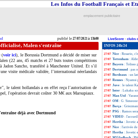
Chelsea
: les crit
27/07
Les Infos du Football Français et E
Juve
: Allegri a b
27/07
Dortmund
: Håla
27/07
emplacement publicitaire
Juve
: Ramsey pou
27/07
Naples
: Insigne 
27/07
Montpellier
: Mam
27/07
Chelsea
: négoci
27/07
nd
publié le
27/07/2021 à 13h00
Bastia
: 5 nouvea
27/07
LiveScore
-
clubs 
OM
: Valence veu
27/07
fficialisé, Malen s'entraîne
INFOS 24h/24
Lille
: Weah annon
27/07
Nice
: Rosario, c'e
27/07
 (
voir ici
), le Borussia Dortmund a décidé de miser sur
Tottenham
: Alde
27/07
len (22 ans, 45 matchs et 27 buts toutes compétitions
Bayern
: Tolisso 
27/07
à Jadon Sancho, transféré à Manchester United. Et s’il
Dortmund
: pas o
27/07
’une visite médicale validée, l’international néerlandais
Bordeaux
: un la
27/07
Rennes
: Nyamsi 
27/07
Juve
: le talent 
27/07
r", le talent hollandais a en effet reçu l’autorisation de
Inter
: Lukaku sce
27/07
ppel, l'opération devrait coûter 30 M€ aux Marsupiaux.
Man Utd
: Varane
27/07
OM
: G. Simeone 
27/07
Barça
: Griezmann
27/07
PSG
: Ramos sera
27/07
'entraîne déjà avec Dortmund
VIDEO
: l'accue
27/07
Hertha
: Jovetic 
27/07
Nice
: l'arrivée d
27/07
Hertha
: Jovetic
27/07
M'Gladbach
: Plé
27/07