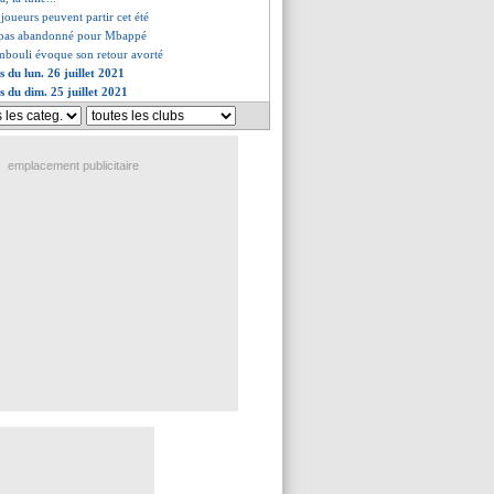
 joueurs peuvent partir cet été
'a pas abandonné pour Mbappé
mbouli évoque son retour avorté
s du lun. 26 juillet 2021
s du dim. 25 juillet 2021
emplacement publicitaire