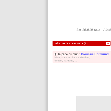
Lu 10.919 fois
- Alex
afficher les réactions (+)
la page du club :
Borussia Dortmund
bilan, stats, réultats, calendrier,
effectif, tranferts, ...