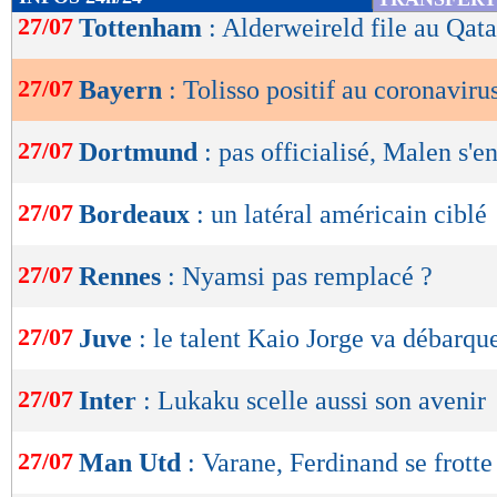
de
27/07
Tottenham
: Alderweireld file au Qatar
lecture
27/07
Bayern
: Tolisso positif au coronaviru
OK
27/07
Dortmund
: pas officialisé, Malen s'e
27/07
Bordeaux
: un latéral américain ciblé
27/07
Rennes
: Nyamsi pas remplacé ?
27/07
Juve
: le talent Kaio Jorge va débarque
27/07
Inter
: Lukaku scelle aussi son avenir
27/07
Man Utd
: Varane, Ferdinand se frotte