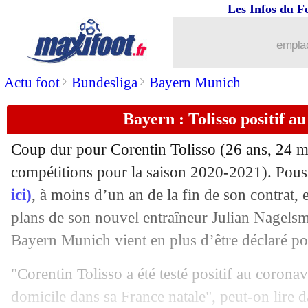
Les Infos du F
27/07
Bordeaux
: Petkovic sera le nouveau 
emplac
27/07
Nice
: Lemina n'est plus le "jeune Mar
>
>
Actu foot
Bundesliga
Bayern Munich
27/07
OM
: Radonjic veut retourner au Hert
Bayern : Tolisso positif a
27/07
Troyes
: fin de la piste Debuchy
Coup dur pour Corentin Tolisso (26 ans, 24 ma
27/07
Cagliari
: Besiktas discute avec Godi
compétitions pour la saison 2020-2021). Poussé
ici)
, à moins d’un an de la fin de son contrat, e
27/07
Chelsea
: les critiques, Kepa se lâche !
plans de son nouvel entraîneur Julian Nagelsma
Bayern Munich vient en plus d’être déclaré po
27/07
Juve
: Allegri a bien refusé le Real
"Corentin Tolisso a été testé positif au coronav
27/07
Dortmund
: Håland parle de son aveni
domicile dans sa France natale", peut-on lir