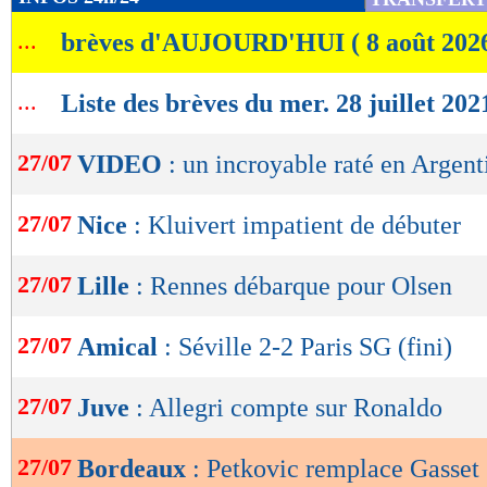
de
...
brèves d'AUJOURD'HUI ( 8 août 202
lecture
OK
...
Liste des brèves du mer. 28 juillet 202
27/07
VIDEO
: un incroyable raté en Argent
27/07
Nice
: Kluivert impatient de débuter
27/07
Lille
: Rennes débarque pour Olsen
27/07
Amical
: Séville 2-2 Paris SG (fini)
27/07
Juve
: Allegri compte sur Ronaldo
27/07
Bordeaux
: Petkovic remplace Gasset (