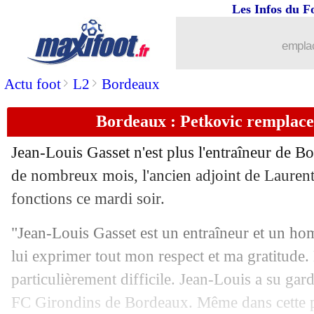
Les Infos du F
emplac
>
>
Actu foot
L2
Bordeaux
Bordeaux : Petkovic remplace 
Jean-Louis Gasset n'est plus l'entraîneur de B
de nombreux mois, l'ancien adjoint de Laurent 
fonctions ce mardi soir.
"Jean-Louis Gasset est un entraîneur et un hom
lui exprimer tout mon respect et ma gratitude. 
particulièrement difficile. Jean-Louis a su gar
FC Girondins de Bordeaux. Même dans cette p