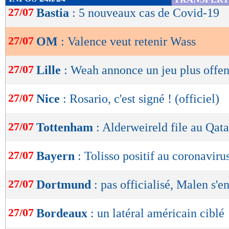
de
27/07
Bastia
: 5 nouveaux cas de Covid-19
lecture
27/07
OM
: Valence veut retenir Wass
OK
27/07
Lille
: Weah annonce un jeu plus offen
27/07
Nice
: Rosario, c'est signé ! (officiel)
27/07
Tottenham
: Alderweireld file au Qatar
27/07
Bayern
: Tolisso positif au coronaviru
27/07
Dortmund
: pas officialisé, Malen s'e
27/07
Bordeaux
: un latéral américain ciblé