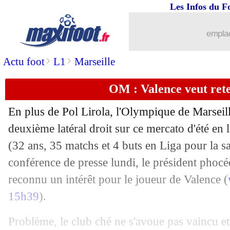
Les Infos du F
27/07
Amical
: Séville-Paris SG, les compos
emplac
27/07
Chelsea
: Zouma envoyé à Séville po
>
>
Actu foot
L1
Marseille
27/07
Dortmund
: Malen, c'est fait ! (officie
OM : Valence veut ret
27/07
PSG
: le petit message pour Sakho
En plus de Pol Lirola, l'Olympique de Marseill
27/07
Bordeaux
: Petkovic sera le nouveau 
deuxième latéral droit sur ce mercato d'été en
(32 ans, 35 matchs et 4 buts en Liga pour la 
27/07
Nice
: Lemina n'est plus le "jeune Mar
conférence de presse lundi, le président phoc
reconnu un intérêt pour le joueur de Valence (
27/07
OM
: Radonjic veut retourner au Hert
15h39
).
27/07
Troyes
: fin de la piste Debuchy
Problème, le club ché ne s'avoue pas vaincu et 