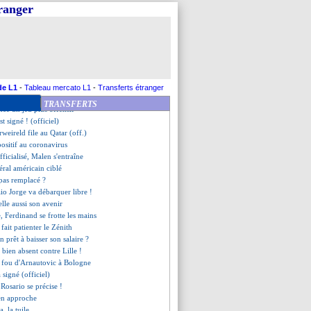
iques, Kepa se lâche !
tranger
ien refusé le Real
nd parle de son avenir
ssé vers la sortie
ne bougera pas cet été
adou Sakho, c'est fait (off.)
ations entamées pour Koundé !
ux cas de Covid-19
de L1
-
Tableau mercato L1
-
Transferts étranger
t retenir Wass
TRANSFERTS
ce un jeu plus offensif
st signé ! (officiel)
rweireld file au Qatar (off.)
positif au coronavirus
fficialisé, Malen s'entraîne
téral américain ciblé
pas remplacé ?
Kaio Jorge va débarquer libre !
lle aussi son avenir
, Ferdinand se frotte les mains
fait patienter le Zénith
 prêt à baisser son salaire ?
 bien absent contre Lille !
il fou d'Arnautovic à Bologne
a signé (officiel)
e Rosario se précise !
 en approche
a, la tuile...