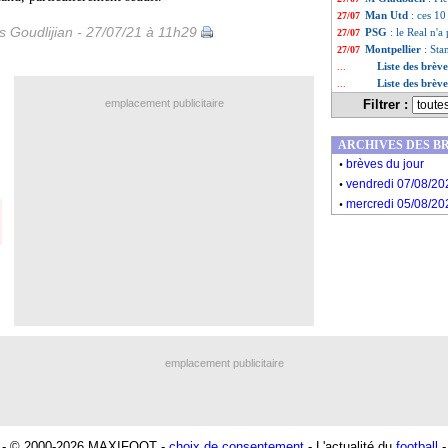
Man Utd
: ces 10
27/07
is Goudlijian - 27/07/21 à 11h29
PSG
: le Real n
27/07
Montpellier
: Sta
27/07
Liste des brève
...
Liste des brève
...
emplacement publicitaire
Filtrer :
ARCHIVES DES B
.
brèves du jour
.
vendredi 07/08/20
.
mercredi 05/08/20
emplacement publicitaire
- © 2000-2026 MAXIFOOT -
choix de consentement
- L'actualité du
football
-