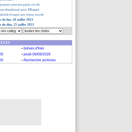
 joueurs peuvent partir cet été
'a pas abandonné pour Mbappé
mbouli évoque son retour avorté
s du lun. 26 juillet 2021
s du dim. 25 juillet 2021
REVES
.
brèves d'hier
.
26
jeudi 06/08/2026
.
26
Recherche archives