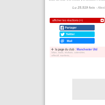
Lu 25.519 fois
- Alex
afficher les réactions (+)
Partager
Twitter
Mail
la page du club :
Manchester Utd
bilan, stats, réultats, calendrier,
effectif, tranferts, ...