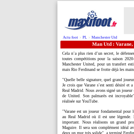
Actu foot
PL
Manchester Utd
>
>
Man Utd : Varane, 
Cela n’a plus rien d’un secret, le défens
toutes compétitions pour la saison 2020
Manchester United, pour un transfert esti
mais Rio Ferdinand se frotte déjà les main
"Quelle belle signature, quel grand joueur
Je crois que Varane s’est senti désiré et 
Real Madrid. Nous avons signé un joueur d
de United. Son palmarès est incroyable
réalisée sur YouTube.
"Varane est un joueur fondamental pour le
au Real Madrid où il est une légende. 
important. Nous réalisons un grand pro
Maguire. Il sera son complément idéal ave
deux un mur très solide", a terminé Ferdin