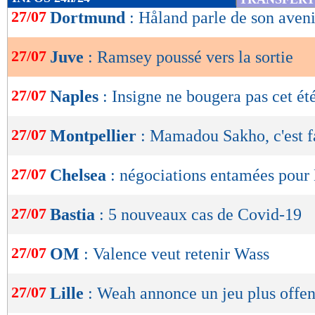
de
27/07
Dortmund
: Håland parle de son aveni
lecture
27/07
Juve
: Ramsey poussé vers la sortie
OK
27/07
Naples
: Insigne ne bougera pas cet ét
27/07
Montpellier
: Mamadou Sakho, c'est fa
27/07
Chelsea
: négociations entamées pour
27/07
Bastia
: 5 nouveaux cas de Covid-19
27/07
OM
: Valence veut retenir Wass
27/07
Lille
: Weah annonce un jeu plus offen