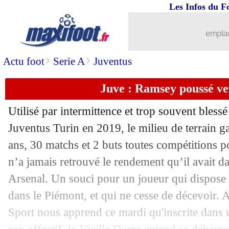
Les Infos du F
27/07
Bordeaux
: Petkovic remplace Gasset (
emplac
27/07
Real
: le message d'adieu pour Varane
>
>
Actu foot
Serie A
Juventus
27/07
Man Utd
: un accord pour Varane (offi
Juve : Ramsey poussé ver
27/07
Derby
: encore une sale nouvelle pour
Utilisé par intermittence et trop souvent blessé
27/07
Monaco
: un milieu d'Arsenal ciblé
Juventus Turin en 2019, le milieu de terrain 
ans, 30 matchs et 2 buts toutes compétitions 
27/07
Amical
: Séville-Paris SG, les compos
n’a jamais retrouvé le rendement qu’il avait d
Arsenal. Un souci pour un joueur qui dispose 
27/07
Chelsea
: Zouma envoyé à Séville po
dans le Piémont, et qui ne cesse de décevoir. A
Sport nous apprend ce mardi qu'inscrite dans 
27/07
Dortmund
: Malen, c'est fait ! (officie