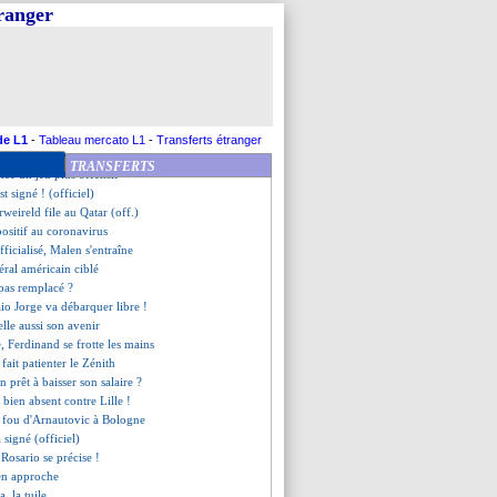
iques, Kepa se lâche !
tranger
ien refusé le Real
nd parle de son avenir
ssé vers la sortie
ne bougera pas cet été
adou Sakho, c'est fait (off.)
ations entamées pour Koundé !
ux cas de Covid-19
de L1
-
Tableau mercato L1
-
Transferts étranger
t retenir Wass
TRANSFERTS
ce un jeu plus offensif
st signé ! (officiel)
rweireld file au Qatar (off.)
positif au coronavirus
fficialisé, Malen s'entraîne
téral américain ciblé
pas remplacé ?
Kaio Jorge va débarquer libre !
lle aussi son avenir
, Ferdinand se frotte les mains
fait patienter le Zénith
 prêt à baisser son salaire ?
 bien absent contre Lille !
il fou d'Arnautovic à Bologne
a signé (officiel)
e Rosario se précise !
 en approche
a, la tuile...