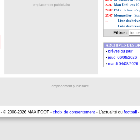
emplacement publicitaire
Man Utd
: ces 10
27/07
PSG
: le Real n
27/07
Montpellier
: Sta
27/07
Liste des brève
...
Liste des brève
...
Filtrer :
ARCHIVES DES B
.
brèves du jour
.
jeudi 06/08/2026
.
mardi 04/08/2026
emplacement publicitaire
- © 2000-2026 MAXIFOOT -
choix de consentement
- L'actualité du
football
-