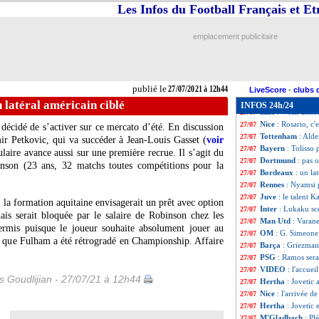
Chelsea
: les crit
27/07
Les Infos du Football Français et E
Juve
: Allegri a b
27/07
Dortmund
: Håla
27/07
emplacement publicitaire
Juve
: Ramsey pou
27/07
Naples
: Insigne 
27/07
Montpellier
: Mam
27/07
Chelsea
: négoci
27/07
publié le
27/07/2021 à 12h44
Bastia
: 5 nouvea
27/07
LiveScore
-
clubs 
OM
: Valence veu
27/07
 latéral américain ciblé
INFOS 24h/24
Lille
: Weah annon
27/07
Nice
: Rosario, c'e
27/07
décidé de s’activer sur ce mercato d’été. En discussion
Tottenham
: Alde
27/07
mir Petkovic, qui va succéder à Jean-Louis Gasset (
voir
Bayern
: Tolisso 
27/07
ulaire avance aussi sur une première recrue. Il s’agit du
Dortmund
: pas o
27/07
nson (23 ans, 32 matchs toutes compétitions pour la
Bordeaux
: un la
27/07
Rennes
: Nyamsi 
27/07
Juve
: le talent 
27/07
la formation aquitaine envisagerait un prêt avec option
Inter
: Lukaku sce
27/07
ais serait bloquée par le salaire de Robinson chez les
Man Utd
: Varane
27/07
permis puisque le joueur souhaite absolument jouer au
OM
: G. Simeone 
27/07
rs que Fulham a été rétrogradé en Championship. Affaire
Barça
: Griezmann
27/07
PSG
: Ramos sera
27/07
VIDEO
: l'accue
27/07
is Goudlijian - 27/07/21 à 12h44
Hertha
: Jovetic 
27/07
Nice
: l'arrivée d
27/07
Hertha
: Jovetic
27/07
M'Gladbach
: Plé
27/07