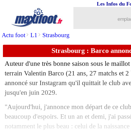
Les Infos du F
19/05
OM
: selon Rowe, Rabiot avait frappé
emplac
19/05
Portugal
: la liste avec Ronaldo et 4 P
>
>
Actu foot
L1
Strasbourg
19/05
Inter
: Chivu bientôt récompensé
Strasbourg : Barco annonc
19/05
Auxerre
: Danois et Sinayoko, le pact
Auteur d'une très bonne saison sous le maillot
terrain Valentin
Barco
(21 ans, 27 matchs et 2 
19/05
Monaco
: renégociations pour Faes et
annoncé sur Instagram qu'il quittait le club ave
19/05
jusqu'en juin 2029.
Séville
: le directeur sportif s'en va déj
"Aujourd'hui, j'annonce mon départ de ce club 
19/05
Nice
: des joueurs favorables au huis c
beaucoup d'espoirs. Et un an et demi, j'ai pa
19/05
Ecosse
: la liste pour la Coupe du mo
notamment le plus beau : celui de la naissance d