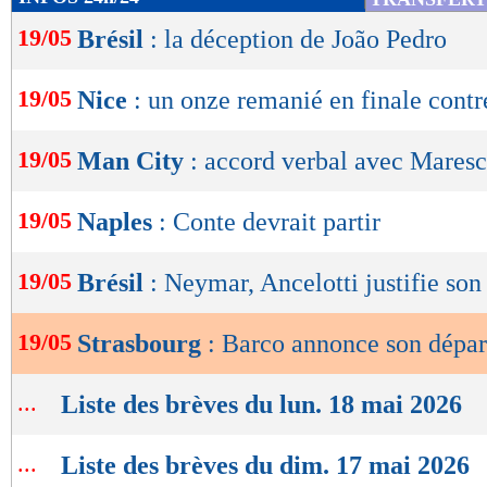
de
19/05
Brésil
: la déception de João Pedro
lecture
OK
19/05
Nice
: un onze remanié en finale contr
19/05
Man City
: accord verbal avec Mares
19/05
Naples
: Conte devrait partir
19/05
Brésil
: Neymar, Ancelotti justifie son
19/05
Strasbourg
: Barco annonce son dépar
...
Liste des brèves du lun. 18 mai 2026
...
Liste des brèves du dim. 17 mai 2026