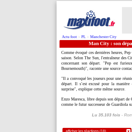
Actu foot
PL
Manchester City
>
>
Man City : son dépa
Comme évoqué ces dernières heures, Pep Gu
saison. Selon The Sun, l'entraîneur des Cit
concernant son départ. "Pep est furieu
Bournemouth)", raconte une source contact
"Il a convoqué les joueurs pour une réunio
départ. Il s’est excusé pour la manière 
surprise", explique cette même source.
Enzo Maresca, libre depuis son départ de C
comme le futur successeur de Guardiola su
Lu 35.103 fois
- Rom
afficher les réactions (18)