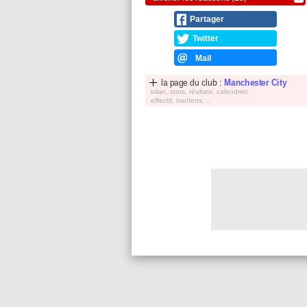
Partager
Twitter
Mail
la page du club :
Manchester City
bilan, stats, réultats, calendrier,
effectif, tranferts, ...