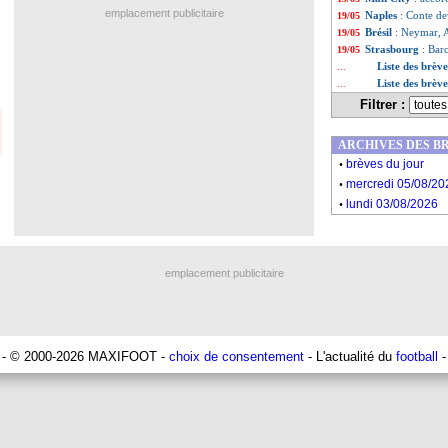
emplacement publicitaire
Naples
: Conte dev
19/05
Brésil
: Neymar, A
19/05
Strasbourg
: Bar
19/05
Liste des brèv
...
Liste des brèv
...
Filtrer :
ARCHIVES DES B
.
brèves du jour
.
mercredi 05/08/20
.
lundi 03/08/2026
emplacement publicitaire
- © 2000-2026 MAXIFOOT -
choix de consentement
- L'actualité du
football
-