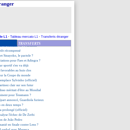
t partir
tranger
 en modèle par Lautaro Martinez
 prêt à rester
ion de Neymar
er, Baumann contrarié
e le ritiro
nez a bien approché Kroupi
fficialisés
de L1
-
Tableau mercato L1
-
Transferts étranger
 Rabiot avait frappé le premier
TRANSFERTS
te avec Ronaldo et 4 Parisiens
ntôt récompensé
 et Sinayoko, le pactole ?
ciations pour Faes et Adingra ?
eur sportif s'en va déjà
 favorables au huis clos
 pour la Coupe du monde
emplace Sylvinho (officiel)
rtinez clair sur son futur
lisso méritait d'être au Mondial
minent pour Tessmann ?
épart annoncé, Guardiola furieux
o en deux temps ?
 a prolongé (officiel)
nalyse l'échec de De Zerbi
ion de João Pedro
manié en finale contre Lens ?
d verbal avec Maresca