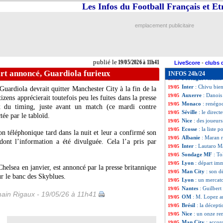
Lille
: Genesio veu
19/05
Les Infos du Football Français et E
Bayern
: Kane vu
19/05
Lens
: Abdulhamid
19/05
emplacement publicitaire
VIDEO
: l'émot
19/05
Allemagne
: Neu
19/05
OM
: Rowe racont
19/05
Portugal
: Marti
19/05
publié le
19/05/2026 à 11h41
TFC
: 6 départs o
19/05
LiveScore
-
clubs 
OM
: selon Rowe,
19/05
rt annoncé, Guardiola furieux
INFOS 24h/24
Portugal
: la lis
19/05
Inter
: Chivu bie
19/05
ardiola devrait quitter Manchester City à la fin de la
Auxerre
: Danois
19/05
izens apprécierait toutefois peu les fuites dans la presse
Monaco
: renégo
19/05
x du timing, juste avant un match (ce mardi contre
Séville
: le direct
19/05
ée par le tabloïd.
Nice
: des joueurs
19/05
Ecosse
: la liste
19/05
n téléphonique tard dans la nuit et leur a confirmé son
Albanie
: Maran r
19/05
dont l’information a été divulguée. Cela l’a pris par
Inter
: Lautaro Ma
19/05
Sondage MF
: To
19/05
Lyon
: départ im
19/05
helsea en janvier, est annoncé par la presse britannique
Man City
: son d
19/05
r le banc des Skyblues.
Lyon
: un mercat
19/05
Nantes
: Guilbert
19/05
ain Rigaux - 19/05/26 à 11h41
OM
: M. Lopez a
19/05
Brésil
: la décept
19/05
Nice
: un onze re
19/05
Man City
: accor
19/05