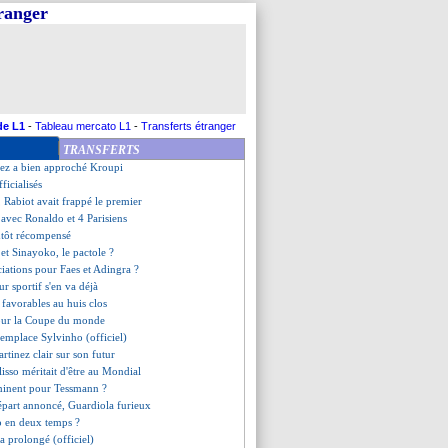
tranger
ns l'attente du Barça ?
nnonce son départ
offensive en Suisse
t partir
 en modèle par Lautaro Martinez
 prêt à rester
ion de Neymar
de L1
-
Tableau mercato L1
-
Transferts étranger
er, Baumann contrarié
TRANSFERTS
e le ritiro
nez a bien approché Kroupi
fficialisés
 Rabiot avait frappé le premier
te avec Ronaldo et 4 Parisiens
ntôt récompensé
 et Sinayoko, le pactole ?
ciations pour Faes et Adingra ?
eur sportif s'en va déjà
 favorables au huis clos
 pour la Coupe du monde
emplace Sylvinho (officiel)
rtinez clair sur son futur
lisso méritait d'être au Mondial
minent pour Tessmann ?
épart annoncé, Guardiola furieux
o en deux temps ?
 a prolongé (officiel)