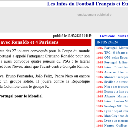
Les Infos du Football Français et E
Monaco
: Fati da
19/05
Lorient
: Dieng a
19/05
Lyon
: une piste 
19/05
emplacement publicitaire
Lille
: Genesio veu
19/05
Bayern
: Kane vu
19/05
Lens
: Abdulhamid
19/05
VIDEO
: l'émot
19/05
publié le
19/05/2026 à 14h49
LiveScore
-
clubs 
Allemagne
: Neu
19/05
e avec Ronaldo et 4 Parisiens
INFOS 24h/24
OM
: Rowe racont
19/05
Portugal
: Marti
19/05
liste des 27 joueurs convoqués pour la Coupe du monde
TFC
: 6 départs o
19/05
ortugal a appelé l'attaquant Cristiano Ronaldo pour son
OM
: selon Rowe,
19/05
 a aussi convoqué quatre joueurs du PSG : le latéral
Portugal
: la lis
19/05
et Joao Neves, ainsi que l'avant-centre Gonçalo Ramos.
Inter
: Chivu bie
19/05
Auxerre
: Danois
19/05
va, Bruno Fernandes, João Felix, Pedro Neto ou encore
Monaco
: renégo
19/05
c un groupe solide. Il jouera contre la République
Séville
: le direct
19/05
la Colombie dans le groupe K.
Nice
: des joueurs
19/05
Ecosse
: la liste
19/05
Portugal pour le Mondial
Albanie
: Maran r
19/05
Inter
: Lautaro Ma
19/05
Sondage MF
: To
19/05
Lyon
: départ im
19/05
Man City
: son d
19/05
Lyon
: un mercat
19/05
Nantes
: Guilbert
19/05