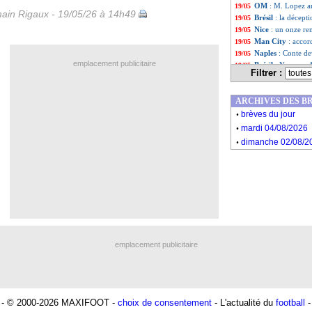
OM
: M. Lopez a
19/05
ain Rigaux - 19/05/26 à 14h49
Brésil
: la décept
19/05
Nice
: un onze re
19/05
Man City
: accor
19/05
Naples
: Conte dev
19/05
emplacement publicitaire
Brésil
: Neymar, A
19/05
Filtrer :
Strasbourg
: Bar
19/05
Liste des brèv
...
ARCHIVES DES B
Liste des brèv
...
.
brèves du jour
.
mardi 04/08/2026
.
dimanche 02/08/2
emplacement publicitaire
- © 2000-2026 MAXIFOOT -
choix de consentement
- L'actualité du
football
-