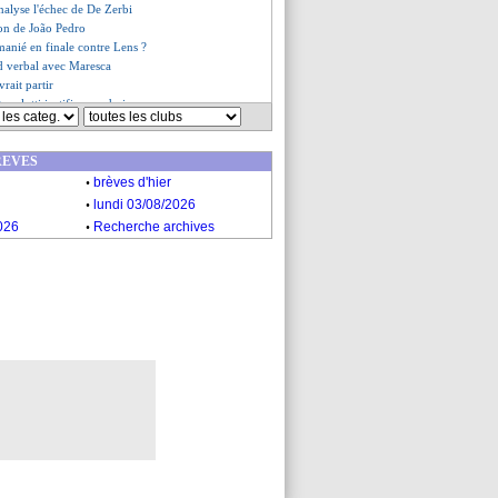
nalyse l'échec de De Zerbi
ion de João Pedro
manié en finale contre Lens ?
d verbal avec Maresca
rait partir
ncelotti justifie son choix
co annonce son départ
es du lun. 18 mai 2026
REVES
es du dim. 17 mai 2026
.
brèves d'hier
.
lundi 03/08/2026
.
026
Recherche archives