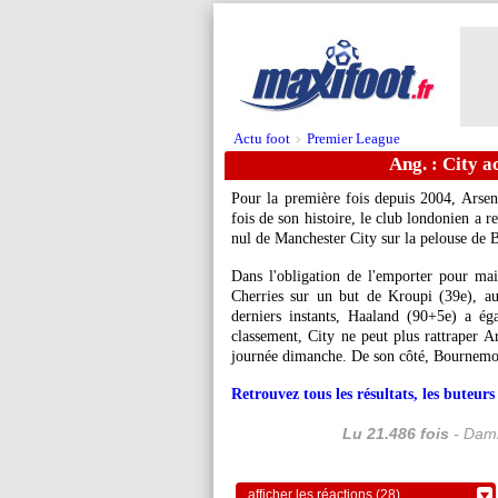
Actu foot
Premier League
>
Ang. : City a
Pour la première fois depuis 2004, Arsen
fois de son histoire, le club londonien a 
nul de Manchester City sur la pelouse de 
Dans l'obligation de l'emporter pour main
Cherries sur un but de Kroupi (39e), au
derniers instants, Haaland (90+5e) a éga
classement, City ne peut plus rattraper Ar
journée dimanche. De son côté, Bournemout
Retrouvez tous les résultats, les buteu
Lu 21.486 fois
- Dami
afficher les réactions (28)