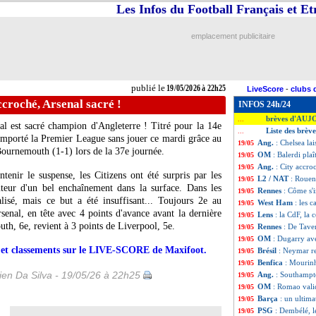
Les Infos du Football Français et E
emplacement publicitaire
publié le
19/05/2026 à 22h25
LiveScore
-
clubs 
ccroché, Arsenal sacré !
INFOS 24h/24
brèves d'AUJ
...
al est sacré champion d'Angleterre ! Titré pour la 14e
Liste des brèv
...
remporté la Premier League sans jouer ce mardi grâce au
Ang.
: Chelsea la
19/05
Bournemouth (1-1) lors de la 37e journée.
OM
: Balerdi pla
19/05
Ang.
: City accro
19/05
tenir le suspense, les Citizens ont été surpris par les
L2 / NAT
: Rouen 
19/05
teur d'un bel enchaînement dans la surface. Dans les
Rennes
: Côme s'i
19/05
lisé, mais ce but a été insuffisant... Toujours 2e au
West Ham
: les 
19/05
senal, en tête avec 4 points d'avance avant la dernière
Lens
: la CdF, la
19/05
h, 6e, revient à 3 points de Liverpool, 5e.
Rennes
: De Tave
19/05
OM
: Dugarry ave
19/05
rs et classements sur le LIVE-SCORE de Maxifoot.
Brésil
: Neymar r
19/05
Benfica
: Mourinh
19/05
en Da Silva - 19/05/26 à 22h25
Ang.
: Southampto
19/05
OM
: Romao valid
19/05
Barça
: un ultim
19/05
PSG
: Dembélé, l
19/05