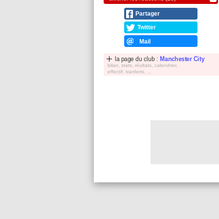
Partager
Twitter
Mail
la page du club :
Manchester City
bilan, stats, réultats, calendrier,
effectif, tranferts, ...