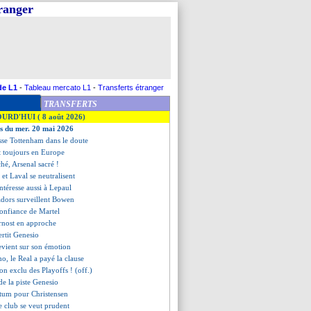
tranger
de L1
-
Tableau mercato L1
-
Transferts étranger
TRANSFERTS
OURD'HUI ( 8 août 2026)
es du mer. 20 mai 2026
isse Tottenham dans le doute
ît toujours en Europe
ché, Arsenal sacré !
et Laval se neutralisent
ntéresse aussi à Lepaul
cadors surveillent Bowen
 confiance de Martel
rnost en approche
rtit Genesio
evient sur son émotion
o, le Real a payé la clause
n exclu des Playoffs ! (off.)
e la piste Genesio
atum pour Christensen
e club se veut prudent