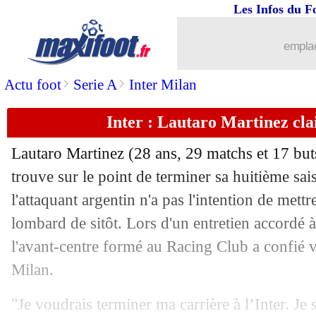
Les Infos du F
19/05
Lille
: Genesio veut partir
emplac
19/05
Bayern
: Kane vu en modèle par Laut
>
>
Actu foot
Serie A
Inter Milan
19/05
Lens
: Abdulhamid prêt à rester
Inter : Lautaro Martinez clai
19/05
VIDEO
: l'émotion de Neymar
Lautaro
Martinez
(28 ans, 29 matchs et 17 buts
19/05
Allemagne
: Neuer, Baumann contrari
trouve sur le point de terminer sa huitième sais
l'attaquant argentin n'a pas l'intention de mett
19/05
OM
: Rowe raconte le ritiro
lombard de sitôt. Lors d'un entretien accordé 
l'avant-centre formé au Racing Club a confié v
19/05
Portugal
: Martinez a bien approché 
Milan.
19/05
TFC
: 6 départs officialisés
"Je voudrais terminer ma carrière à l’Inter. Je 