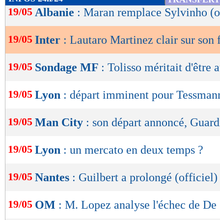
de
19/05
Albanie
: Maran remplace Sylvinho (of
lecture
19/05
Inter
: Lautaro Martinez clair sur son 
OK
19/05
Sondage MF
: Tolisso méritait d'être
19/05
Lyon
: départ imminent pour Tessman
19/05
Man City
: son départ annoncé, Guard
19/05
Lyon
: un mercato en deux temps ?
19/05
Nantes
: Guilbert a prolongé (officiel)
19/05
OM
: M. Lopez analyse l'échec de De