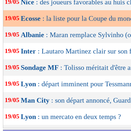
19/05
Nice
: des joueurs favorables au huis c
de
lecture
19/05
Ecosse
: la liste pour la Coupe du mo
OK
19/05
Albanie
: Maran remplace Sylvinho (of
19/05
Inter
: Lautaro Martinez clair sur son 
19/05
Sondage MF
: Tolisso méritait d'être
19/05
Lyon
: départ imminent pour Tessman
19/05
Man City
: son départ annoncé, Guard
19/05
Lyon
: un mercato en deux temps ?