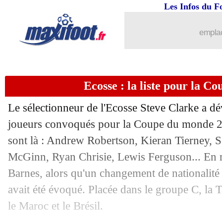
19/05
Lorient
: Dieng annonce son départ
Les Infos du F
19/05
Lyon
: une piste offensive en Suisse
emplac
19/05
Lille
: Genesio veut partir
Ecosse : la liste pour la 
19/05
Bayern
: Kane vu en modèle par Laut
Le sélectionneur de l'Ecosse Steve Clarke a dév
19/05
Lens
: Abdulhamid prêt à rester
joueurs convoqués pour la Coupe du monde 2
sont là : Andrew Robertson, Kieran Tierney, 
19/05
VIDEO
: l'émotion de Neymar
McGinn, Ryan Chrisie, Lewis Ferguson... En 
19/05
Allemagne
: Neuer, Baumann contrari
Barnes, alors qu'un changement de nationalité d
avait été évoqué. Placée dans le groupe C, la 
19/05
OM
: Rowe raconte le ritiro
le Maroc et le Brésil.