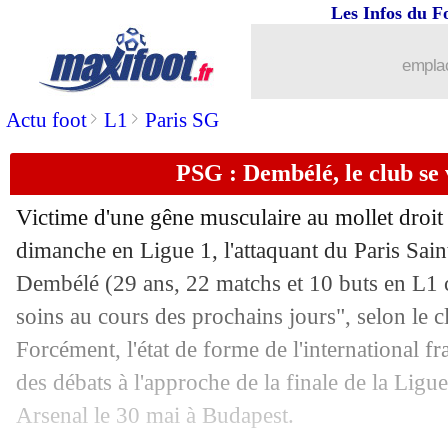
Les Infos du F
emplac
...
brèves d'AUJOURD'HUI ( 7 août 202
>
>
Actu foot
L1
Paris SG
...
Liste des brèves du mer. 20 mai 2026
PSG : Dembélé, le club se
19/05
Ang.
: Chelsea laisse Tottenham dans 
Victime d'une gêne musculaire au mollet droit 
19/05
OM
: Balerdi plaît toujours en Europe
dimanche en Ligue 1, l'attaquant du Paris S
Dembélé
(29 ans, 22 matchs et 10 buts en L1 c
19/05
Ang.
: City accroché, Arsenal sacré !
soins au cours des prochains jours", selon le cl
Forcément, l'état de forme de l'international f
19/05
L2 / NAT
: Rouen et Laval se neutrali
des débats à l'approche de la finale de la Lig
Arsenal le 30 mai à Budapest.
19/05
Rennes
: Côme s'intéresse aussi à Lep