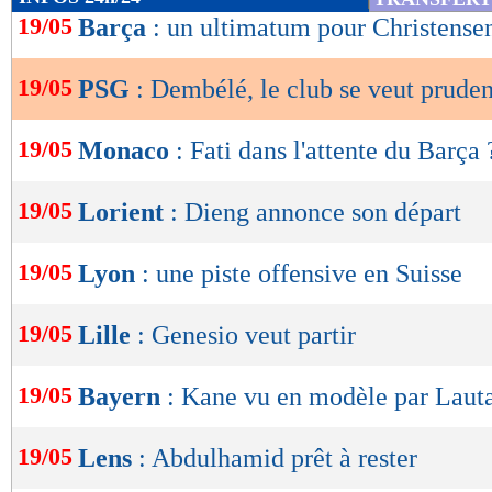
de
19/05
Barça
: un ultimatum pour Christense
lecture
19/05
PSG
: Dembélé, le club se veut pruden
OK
19/05
Monaco
: Fati dans l'attente du Barça 
19/05
Lorient
: Dieng annonce son départ
19/05
Lyon
: une piste offensive en Suisse
19/05
Lille
: Genesio veut partir
19/05
Bayern
: Kane vu en modèle par Laut
19/05
Lens
: Abdulhamid prêt à rester