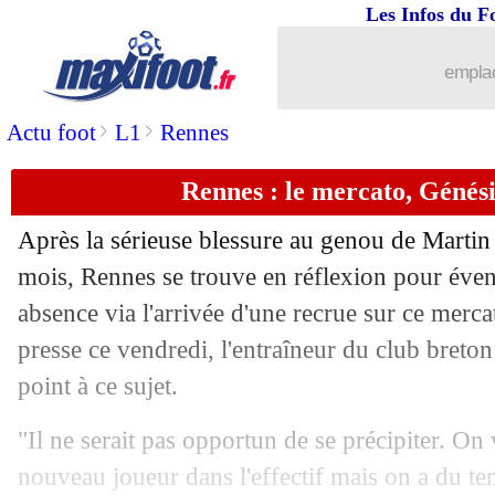
Les Infos du F
emplac
>
>
Actu foot
L1
Rennes
Rennes : le mercato, Génési
Après la sérieuse blessure au genou de Martin 
mois, Rennes se trouve en réflexion pour éve
absence via l'arrivée d'une recrue sur ce merc
presse ce vendredi, l'entraîneur du club breto
point à ce sujet.
"Il ne serait pas opportun de se précipiter. On
nouveau joueur dans l'effectif mais on a du te