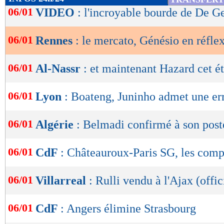
de
06/01
VIDEO
: l'incroyable bourde de De Ge
lecture
06/01
Rennes
: le mercato, Génésio en réfle
OK
06/01
Al-Nassr
: et maintenant Hazard cet ét
06/01
Lyon
: Boateng, Juninho admet une er
06/01
Algérie
: Belmadi confirmé à son post
06/01
CdF
: Châteauroux-Paris SG, les com
06/01
Villarreal
: Rulli vendu à l'Ajax (offic
06/01
CdF
: Angers élimine Strasbourg