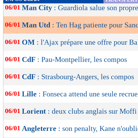
de
06/01
Man City
: Guardiola salue son propr
lecture
06/01
Man Utd
: Ten Hag patiente pour San
OK
06/01
OM
: l'Ajax prépare une offre pour Ba
06/01
CdF
: Pau-Montpellier, les compos
06/01
CdF
: Strasbourg-Angers, les compos
06/01
Lille
: Fonseca attend une seule recrue
06/01
Lorient
: deux clubs anglais sur Moffi
06/01
Angleterre
: son penalty, Kane n'oubli