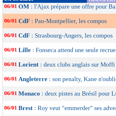
de
06/01
OM
: l'Ajax prépare une offre pour Ba
lecture
06/01
CdF
: Pau-Montpellier, les compos
OK
06/01
CdF
: Strasbourg-Angers, les compos
06/01
Lille
: Fonseca attend une seule recrue
06/01
Lorient
: deux clubs anglais sur Moffi
06/01
Angleterre
: son penalty, Kane n'oubli
06/01
Monaco
: deux pistes au Brésil pour 
06/01
Brest
: Roy veut "emmerder" ses adver