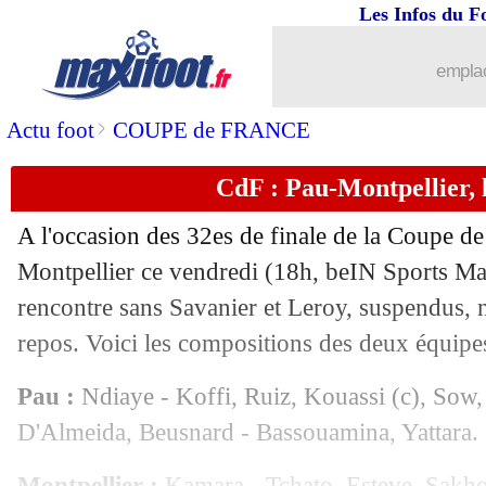
Les Infos du F
06/01
VIDEO
: l'incroyable bourde de De Ge
emplac
06/01
Rennes
: le mercato, Génésio en réfle
>
Actu foot
COUPE de FRANCE
06/01
Al-Nassr
: et maintenant Hazard cet ét
CdF : Pau-Montpellier, 
06/01
Lyon
: Boateng, Juninho admet une er
A l'occasion des 32es de finale de la Coupe de
06/01
Algérie
: Belmadi confirmé à son post
Montpellier ce vendredi (18h, beIN Sports M
rencontre sans Savanier et Leroy, suspendus, n
06/01
CdF
: Châteauroux-Paris SG, les com
repos. Voici les compositions des deux équipe
06/01
Villarreal
: Rulli vendu à l'Ajax (offic
Pau :
Ndiaye - Koffi, Ruiz, Kouassi (c), Sow, 
D'Almeida, Beusnard - Bassouamina, Yattara.
06/01
CdF
: Angers élimine Strasbourg
Montpellier :
Kamara - Tchato, Esteve, Sakho