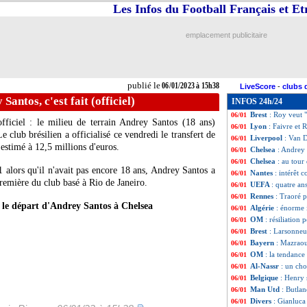
Les Infos du Football Français et E
Man City
: Guard
06/01
Man Utd
: Ten H
06/01
OM
: l'Ajax prép
06/01
emplacement publicitaire
CdF
: Pau-Montpe
06/01
CdF
: Strasbourg
06/01
Lille
: Fonseca at
06/01
Lorient
: deux cl
06/01
publié le
06/01/2023 à 15h38
LiveScore
-
clubs 
Angleterre
: son 
06/01
Santos, c'est fait (officiel)
INFOS 24h/24
Monaco
: deux p
06/01
Brest
: Roy veut 
06/01
officiel : le milieu de terrain Andrey Santos (18 ans)
Lyon
: Faivre et
06/01
 club brésilien a officialisé ce vendredi le transfert de
Liverpool
: Van D
06/01
estimé à 12,5 millions d'euros.
Chelsea
: Andrey S
06/01
Chelsea
: au tou
06/01
alors qu'il n'avait pas encore 18 ans, Andrey Santos a
Nantes
: intérêt 
06/01
première du club basé à Rio de Janeiro.
UEFA
: quatre an
06/01
Rennes
: Traoré p
06/01
le départ d'Andrey Santos à Chelsea
Algérie
: énorme 
06/01
OM
: résiliation 
06/01
Brest
: Larsonneur
06/01
Bayern
: Mazraou
06/01
OM
: la tendance
06/01
Al-Nassr
: un cho
06/01
Belgique
: Henry 
06/01
Man Utd
: Butlan
06/01
Divers
: Gianluca 
06/01