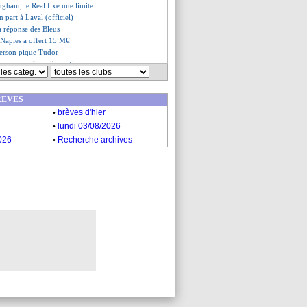
ingham, le Real fixe une limite
 part à Laval (officiel)
a réponse des Bleus
 Naples a offert 15 M€
 Gerson pique Tudor
ours poussé vers la sortie
iola loue le jeu d'Arsenal
rn surveille aussi Disasi
REVES
es du jeu. 5 janvier 2023
.
es du mer. 4 janvier 2023
brèves d'hier
.
lundi 03/08/2026
.
026
Recherche archives