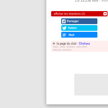
Lu 15.236 fois
- Rom
afficher les réactions (2)
Partager
Twitter
Mail
la page du club :
Chelsea
bilan, stats, réultats, calendrier,
effectif, tranferts, ...