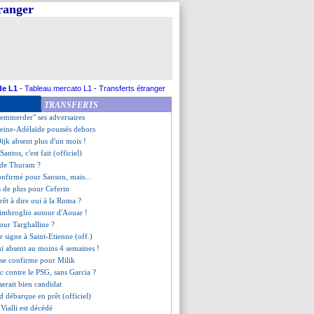
tranger
iola salue son propre génie
ag patiente pour Sancho
are une offre pour Balerdi
llier, les compos
-Angers, les compos
tend une seule recrue
ubs anglais sur Moffi
de L1
-
Tableau mercato L1
-
Transferts étranger
penalty, Kane n'oublie pas
TRANSFERTS
istes au Brésil pour Lucas
"emmerder" ses adversaires
 Reine-Adélaïde poussés dehors
ijk absent plus d'un mois !
antos, c'est fait (officiel)
r de Thuram ?
confirmé pour Sanson, mais...
s de plus pour Ceferin
rêt à dire oui à la Roma ?
imbroglio autour d'Aouar !
pour Targhalline ?
 signe à Saint-Etienne (off.)
i absent au moins 4 semaines !
 se confirme pour Milik
c contre le PSG, sans Garcia ?
serait bien candidat
d débarque en prêt (officiel)
Vialli est décédé