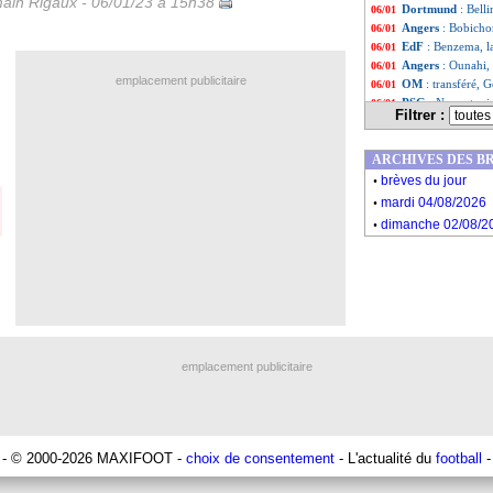
ain Rigaux - 06/01/23 à 15h38
Dortmund
: Bell
06/01
Angers
: Bobichon
06/01
EdF
: Benzema, l
06/01
Angers
: Ounahi,
06/01
emplacement publicitaire
OM
: transféré,
06/01
PSG
: Navas touj
06/01
Filtrer :
Man City
: Guard
06/01
Monaco
: le Baye
06/01
ARCHIVES DES B
Liste des brèv
...
.
Liste des brèv
...
brèves du jour
.
mardi 04/08/2026
.
dimanche 02/08/2
emplacement publicitaire
- © 2000-2026 MAXIFOOT -
choix de consentement
- L'actualité du
football
-