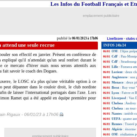
Les Infos du Football Français et E
CdF
: Angers éli
06/01
CdF
: Montpellier
06/01
Portugal
: la sur
06/01
emplacement publicitaire
OM
: un mercato 
06/01
Southampton
: O
06/01
Lyon
: la polémi
06/01
Algérie
: le déme
06/01
publié le
06/01/2023 à 17h06
LiveScore
-
clubs 
Man City
: Guard
06/01
a attend une seule recrue
INFOS 24h/24
Man Utd
: Ten H
06/01
OM
: l'Ajax prép
06/01
ouler son effectif en janvier. Présent en conférence de
CdF
: Pau-Montpe
06/01
a expliqué qu'il n'attendait qu'un seul renfort durant le
CdF
: Strasbourg
06/01
de ce mercato d'hiver mais nous serons attentifs aux
Lille
: Fonseca at
06/01
 a fait savoir le coach des Dogues.
Lorient
: deux cl
06/01
Angleterre
: son 
06/01
xerre, le LOSC n'a plus qu'une véritable option à ce
Monaco
: deux p
06/01
 peut dépanner dans le couloir droit, le club nordiste
Brest
: Roy veut 
06/01
afin de laisser l'international portugais dans l'axe. Lors
Lyon
: Faivre et
06/01
 Simon Ramet qui a été appelé en équipe première pour
Liverpool
: Van D
06/01
Chelsea
: Andrey S
06/01
Chelsea
: au tou
06/01
Nantes
: intérêt 
in Rigaux - 06/01/23 à 17h06
06/01
UEFA
: quatre an
06/01
Rennes
: Traoré p
06/01
Algérie
: énorme 
06/01
OM
: résiliation 
06/01
emplacement publicitaire