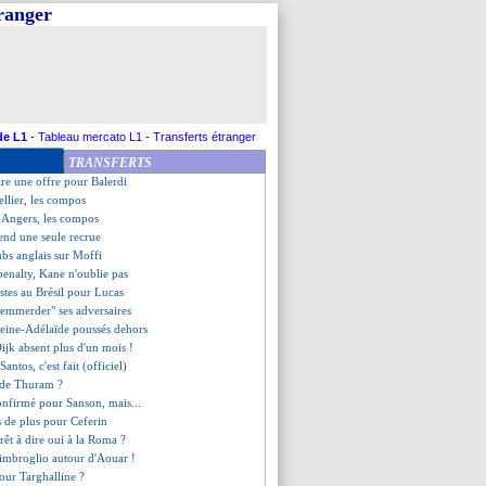
tranger
mine Strasbourg
 sorti par Pau !
prise Roberto Martinez ?
d'hiver sans buteur ?
rsic, c'est fait (officiel)
que, Lovren prend la parole
nti de Gouiri
de L1
-
Tableau mercato L1
-
Transferts étranger
iola salue son propre génie
TRANSFERTS
ag patiente pour Sancho
are une offre pour Balerdi
llier, les compos
-Angers, les compos
tend une seule recrue
ubs anglais sur Moffi
penalty, Kane n'oublie pas
istes au Brésil pour Lucas
"emmerder" ses adversaires
 Reine-Adélaïde poussés dehors
ijk absent plus d'un mois !
antos, c'est fait (officiel)
r de Thuram ?
confirmé pour Sanson, mais...
s de plus pour Ceferin
rêt à dire oui à la Roma ?
imbroglio autour d'Aouar !
pour Targhalline ?