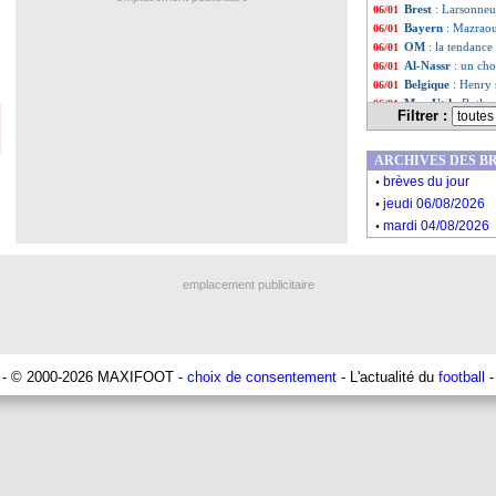
Brest
: Larsonneur
06/01
Bayern
: Mazraou
06/01
OM
: la tendance
06/01
Al-Nassr
: un cho
06/01
Belgique
: Henry 
06/01
Man Utd
: Butlan
06/01
Filtrer :
Divers
: Gianluca 
06/01
Dortmund
: Bell
06/01
ARCHIVES DES B
Angers
: Bobichon
06/01
.
EdF
: Benzema, l
06/01
brèves du jour
.
Angers
: Ounahi,
06/01
jeudi 06/08/2026
OM
: transféré,
06/01
.
mardi 04/08/2026
PSG
: Navas touj
06/01
Man City
: Guard
06/01
Monaco
: le Baye
06/01
emplacement publicitaire
Liste des brèv
...
Liste des brèv
...
- © 2000-2026 MAXIFOOT -
choix de consentement
- L'actualité du
football
-