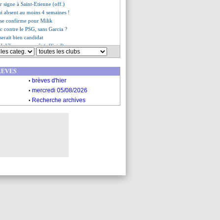
 signe à Saint-Etienne (off.)
i absent au moins 4 semaines !
 se confirme pour Milik
c contre le PSG, sans Garcia ?
serait bien candidat
d débarque en prêt (officiel)
Vialli est décédé
ingham, le Real fixe une limite
REVES
 part à Laval (officiel)
.
a réponse des Bleus
brèves d'hier
 Naples a offert 15 M€
.
mercredi 05/08/2026
 Gerson pique Tudor
.
Recherche archives
ours poussé vers la sortie
iola loue le jeu d'Arsenal
rn surveille aussi Disasi
es du jeu. 5 janvier 2023
es du mer. 4 janvier 2023