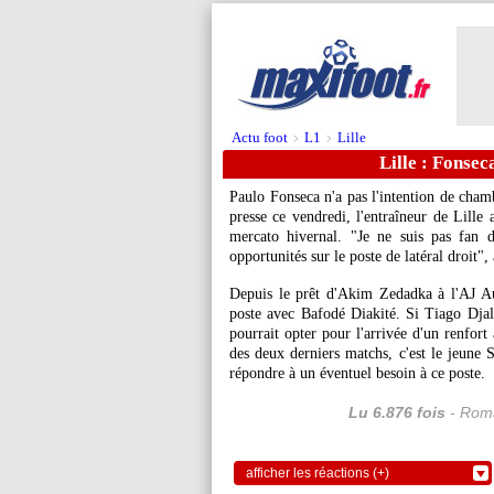
Actu foot
L1
Lille
>
>
Lille : Fonsec
Paulo Fonseca n'a pas l'intention de chamb
presse ce vendredi, l'entraîneur de Lille 
mercato hivernal. "Je ne suis pas fan 
opportunités sur le poste de latéral droit",
Depuis le prêt d'Akim Zedadka à l'AJ Au
poste avec Bafodé Diakité. Si Tiago Djalo
pourrait opter pour l'arrivée d'un renfort 
des deux derniers matchs, c'est le jeune
répondre à un éventuel besoin à ce poste.
Lu 6.876 fois
- Roma
afficher les réactions (+)