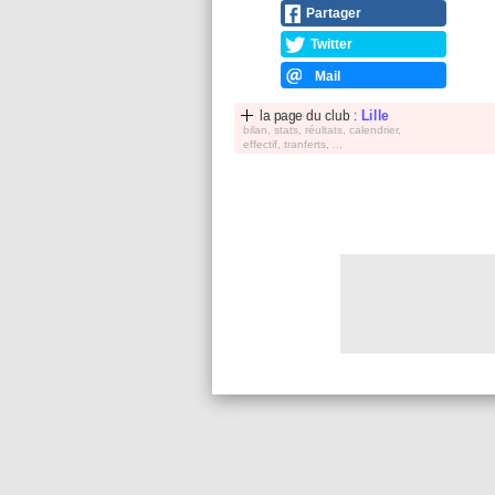
Partager
Twitter
Mail
la page du club :
Lille
bilan, stats, réultats, calendrier,
effectif, tranferts, ...