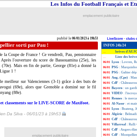
Les Infos du Football Français et E
emplacement publicitaire
publié le
06/01/2023 à 19h53
LiveScore
-
clubs 
ellier sorti par Pau !
INFOS 24h/24
brèves d'AUJ
...
 de la Coupe de France ! Ce vendredi, Pau, pensionnaire
Liste des brèv
...
 Après l'ouverture du score de Bassouamina (25e), les
Lyon
: Lovren, R
06/01
 (70e). Mais en fin de partie, George (81e) a donné la
PSG
: Marquinhos
06/01
 Ligue 1 !
PSG
: Galtier dé
06/01
Ang. (Cpe)
: Man
06/01
e meilleur sur Valenciennes (3-1) grâce à des buts de
CdF
: Châteaurou
06/01
lavogui (69e), alors que Grenoble a dominé sur le fil
Bayern
: un gard
06/01
anyang (88e).
VIDEO
: l'incro
06/01
Rennes
: le merca
06/01
rs et classements sur le LIVE-SCORE de Maxifoot.
Al-Nassr
: et mai
06/01
Lyon
: Boateng, 
06/01
en Da Silva - 06/01/23 à 19h53
Algérie
: Belmadi
06/01
CdF
: Châteaurou
06/01
Villarreal
: Rulli
06/01
CdF
: Angers éli
06/01
CdF
: Montpellier
06/01
emplacement publicitaire