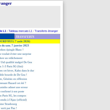
tranger
de L1
-
Tableau mercato L1
-
Transferts étranger
TRANSFERTS
OURD'HUI ( 7 août 2026)
es du sam. 7 janvier 2023
othen épingle Blanc !
 voulait éviter une surprise
plore un relâchement
 Utd qualifié malgré De Gea
x 1-3 Paris SG (fini)
ien cet hiver, Kahn dans le dur
yable bourde de De Gea !
to, Génésio en réflexion
ntenant Hazard cet été ?
Juninho admet une erreur
 confirmé à son poste
x-Paris SG, les compos
 vendu à l'Ajax (officiel)
mine Strasbourg
 sorti par Pau !