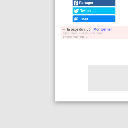
Partager
Twitter
Mail
la page du club :
Montpellier
bilan, stats, réultats, calendrier,
effectif, tranferts, ...