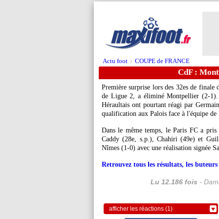
Actu foot
COUPE de FRANCE
>
CdF : Montp
Première surprise lors des 32es de finale
de Ligue 2, a éliminé Montpellier (2-1).
Héraultais ont pourtant réagi par Germain
qualification aux Palois face à l'équipe de
Dans le même temps, le Paris FC a pris l
Caddy (28e, s.p.), Chahiri (49e) et Gui
Nîmes (1-0) avec une réalisation signée S
Retrouvez tous les résultats, les buteu
Lu 12.186 fois
- Dami
afficher les réactions (1)