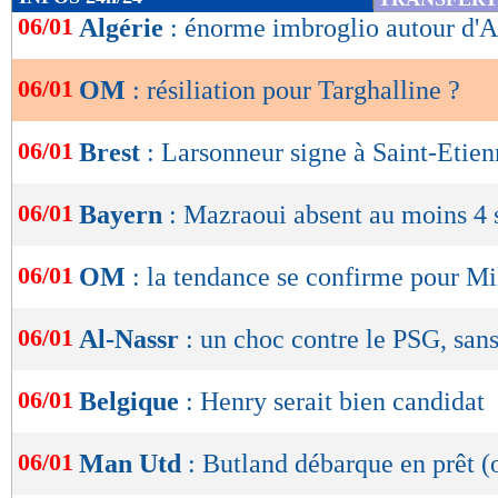
de
06/01
Algérie
: énorme imbroglio autour d'A
lecture
06/01
OM
: résiliation pour Targhalline ?
OK
06/01
Brest
: Larsonneur signe à Saint-Etienn
06/01
Bayern
: Mazraoui absent au moins 4 
06/01
OM
: la tendance se confirme pour Mi
06/01
Al-Nassr
: un choc contre le PSG, san
06/01
Belgique
: Henry serait bien candidat
06/01
Man Utd
: Butland débarque en prêt (o