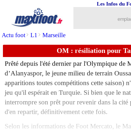
Les Infos du F
06/01
Man Utd
: Ten Hag patiente pour San
emplac
06/01
OM
: l'Ajax prépare une offre pour Ba
>
>
Actu foot
L1
Marseille
06/01
CdF
: Pau-Montpellier, les compos
OM : résiliation pour Ta
06/01
CdF
: Strasbourg-Angers, les compos
Prêté depuis l'été dernier par l'Olympique de M
06/01
Lille
: Fonseca attend une seule recrue
d’Alanyaspor, le jeune milieu de terrain Ouss
apparitions toutes compétitions cette saison) n
06/01
Lorient
: deux clubs anglais sur Moffi
jeu qu'il espérait en Turquie. Si bien que le na
interrompre son prêt pour revenir dans la cité
06/01
Angleterre
: son penalty, Kane n'oubli
d'en repartir, définitivement cette fois.
06/01
Monaco
: deux pistes au Brésil pour 
Selon les informations de Foot Mercato, le M