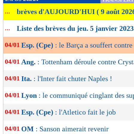
de
...
brèves d'AUJOURD'HUI ( 9 août 202
lecture
OK
...
Liste des brèves du jeu. 5 janvier 2023
04/01
Esp. (Cpe)
: le Barça a souffert contr
04/01
Ang.
: Tottenham déroule contre Cryst
04/01
Ita.
: l'Inter fait chuter Naples !
04/01
Lyon
: le communiqué cinglant des su
04/01
Esp. (Cpe)
: l'Atletico fait le job
04/01
OM
: Sanson aimerait revenir