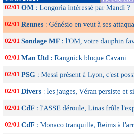
de
02/01
OM
: Longoria intéressé par Mandi ?
lecture
02/01
Rennes
: Génésio en veut à ses attaqu
OK
02/01
Sondage MF
: l'OM, votre dauphin fa
02/01
Man Utd
: Rangnick bloque Cavani
02/01
PSG
: Messi présent à Lyon, c'est poss
02/01
Divers
: les jauges, Véran persiste et s
02/01
CdF
: l'ASSE déroule, Linas frôle l'exp
02/01
CdF
: Monaco tranquille, Reims à l'ar