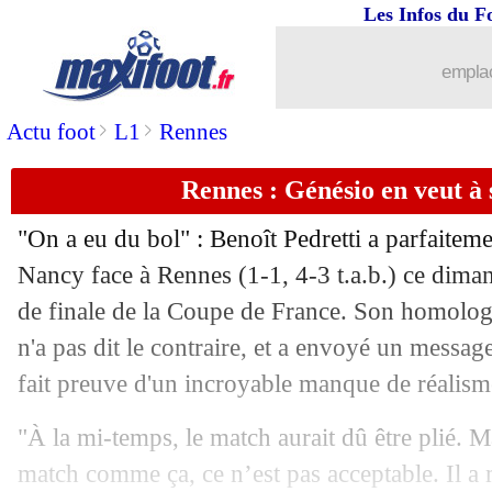
Les Infos du F
emplac
>
>
Actu foot
L1
Rennes
Rennes : Génésio en veut à 
"On a eu du bol" : Benoît Pedretti a parfaiteme
Nancy face à Rennes (1-1, 4-3 t.a.b.) ce dima
de finale de la Coupe de France. Son homolo
n'a pas dit le contraire, et a envoyé un message
fait preuve d'un incroyable manque de réalism
"À la mi-temps, le match aurait dû être plié. 
match comme ça, ce n’est pas acceptable. Il a