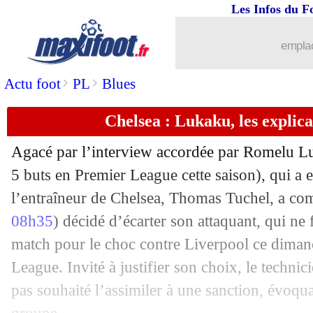
Les Infos du F
02/01
PSG
: Messi présent à Lyon, c'est poss
emplac
02/01
Divers
: les jauges, Véran persiste et s
>
>
Actu foot
PL
Blues
02/01
CdF
: l'ASSE déroule, Linas frôle l'exp
Chelsea : Lukaku, les explica
02/01
CdF
: Monaco tranquille, Reims à l'ar
Agacé par l’interview accordée par Romelu Lu
02/01
PSG
: un autre joueur positif au Covid
5 buts en Premier League cette saison), qui a 
l’entraîneur de Chelsea, Thomas Tuchel, a co
02/01
CdF
: Chauvigny-OM, les compos
08h35
) décidé d’écarter son attaquant, qui ne f
match pour le choc contre Liverpool ce dima
02/01
ASSE
: pourquoi Dupraz ne parle pas 
League. Invité à justifier son choix, le technic
pas souhaité l’assimiler à une sanction, évoqua
02/01
Ang.
: un Chelsea-Liverpool fou !