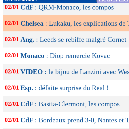
de
02/01
CdF
: QRM-Monaco, les compos
lecture
02/01
Chelsea
: Lukaku, les explications de
OK
02/01
Ang.
: Leeds se rebiffe malgré Cornet
02/01
Monaco
: Diop remercie Kovac
02/01
VIDEO
: le bijou de Lanzini avec W
02/01
Esp.
: défaite surprise du Real !
02/01
CdF
: Bastia-Clermont, les compos
02/01
CdF
: Bordeaux prend 3-0, Nantes et 