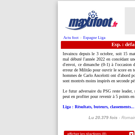
Actu foot
Espagne Liga
>
Esp. : défa
Invaincu depuis le 3 octobre, soit 15 ma
mal débuté l'année 2022 en concédant une 
d'envoi, ce dimanche (0-1) à l'occasion 
erreur de Militão pour ouvrir le score en 
hommes de Carlo Ancelotti ont d'abord pous
sont montrés moins inspirés en seconde pé
Le futur adversaire du PSG reste leader,
peut en profiter pour revenir à 5 points en
Liga : Résultats, buteurs, classements...
Lu 20.379 fois
- Romain
afficher les réactions (8)