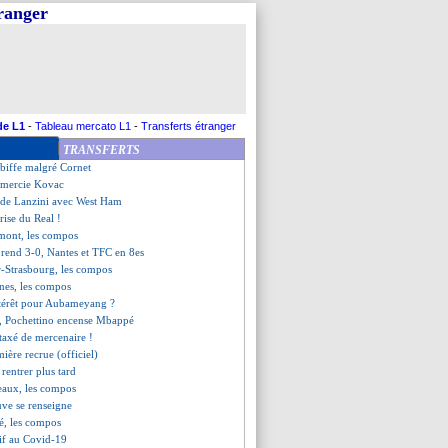
tranger
contre Jura Sud interrompu...
yable volée de Kovacic !
lle l'Atletico
iné aux tirs au but !
ms, les compos
ASSE, les compos
t Clermont, Strasbourg KO
de L1
-
Tableau mercato L1
-
Transferts étranger
co, les compos
TRANSFERTS
 les explications de Tuchel
ebiffe malgré Cornet
emercie Kovac
u de Lanzini avec West Ham
prise du Real !
rmont, les compos
rend 3-0, Nantes et TFC en 8es
r-Strasbourg, les compos
nes, les compos
ntérêt pour Aubameyang ?
on, Pochettino encense Mbappé
taxé de mercenaire !
mière recrue (officiel)
rentrer plus tard
eaux, les compos
Juve se renseigne
ré, les compos
tif au Covid-19