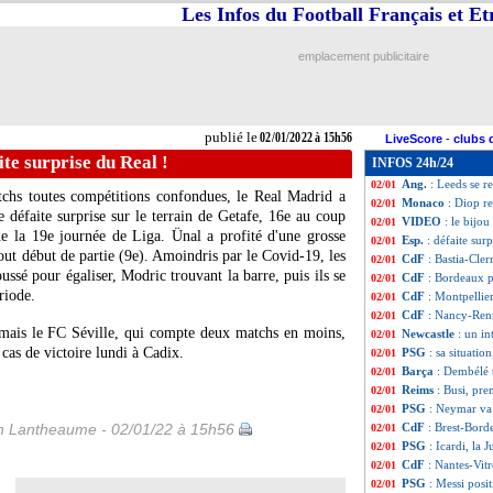
Les Infos du Football Français et E
ASSE
: le match 
02/01
VIDEO
: l'incro
02/01
Esp.
: Correa révei
02/01
emplacement publicitaire
CdF
: Rennes élim
02/01
CdF
: Thaon-Rei
02/01
CdF
: Jura Sud-
02/01
CdF
: Bastia sor
02/01
publié le
02/01/2022 à 15h56
LiveScore
-
clubs 
CdF
: QRM-Mona
02/01
ite surprise du Real !
INFOS 24h/24
Chelsea
: Lukaku,
02/01
Ang.
: Leeds se r
02/01
tchs toutes compétitions confondues, le Real Madrid a
Monaco
: Diop r
02/01
défaite surprise sur le terrain de Getafe, 16e au coup
VIDEO
: le bijo
02/01
de la 19e journée de Liga. Ünal a profité d'une grosse
Esp.
: défaite sur
02/01
tout début de partie (9e). Amoindris par le Covid-19, les
CdF
: Bastia-Cle
02/01
sé pour égaliser, Modric trouvant la barre, puis ils se
CdF
: Bordeaux p
02/01
riode.
CdF
: Montpellie
02/01
CdF
: Nancy-Ren
02/01
 mais le FC Séville, qui compte deux matchs en moins,
Newcastle
: un i
02/01
 cas de victoire lundi à Cadix.
PSG
: sa situati
02/01
Barça
: Dembélé 
02/01
Reims
: Busi, pre
02/01
PSG
: Neymar va 
02/01
 Lantheaume - 02/01/22 à 15h56
CdF
: Brest-Bord
02/01
PSG
: Icardi, la 
02/01
CdF
: Nantes-Vit
02/01
PSG
: Messi posi
02/01