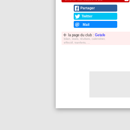
Partager
Twitter
Mail
la page du club :
Getafe
bilan, stats, réultats, calendrier,
effectif, tranferts, ...