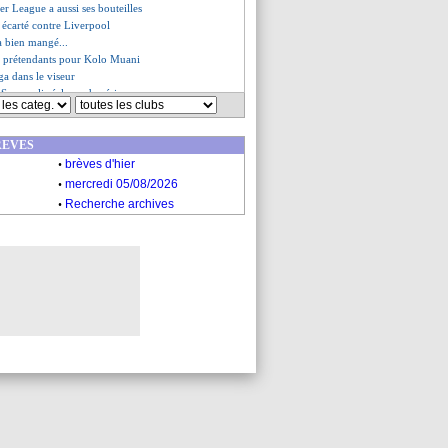
ier League a aussi ses bouteilles
 écarté contre Liverpool
 a bien mangé...
rs prétendants pour Kolo Muani
ga dans le viseur
 Sampaoli réclame du sérieux
 retient Sarr
se de Kovac
REVES
onfirme pour Ferhat
.
 puni par Tuchel ?
brèves d'hier
es du sam. 1 janvier 2022
.
mercredi 05/08/2026
es du ven. 31 décembre 2021
.
Recherche archives