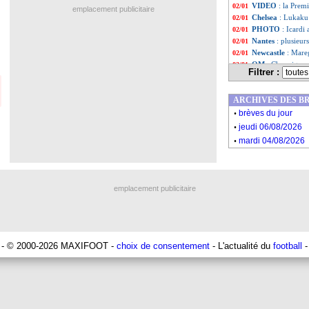
VIDEO
: la Prem
02/01
emplacement publicitaire
Chelsea
: Lukaku
02/01
PHOTO
: Icardi
02/01
Nantes
: plusieu
02/01
Newcastle
: Mare
02/01
OM
: Chauvigny,
02/01
Filtrer :
Sénégal
: Watford
02/01
Monaco
: la clas
02/01
ARCHIVES DES B
ASSE
: Dupraz c
02/01
.
Chelsea
: Lukaku
02/01
brèves du jour
.
Liste des brèv
...
jeudi 06/08/2026
Liste des brèv
...
.
mardi 04/08/2026
emplacement publicitaire
- © 2000-2026 MAXIFOOT -
choix de consentement
- L'actualité du
football
-