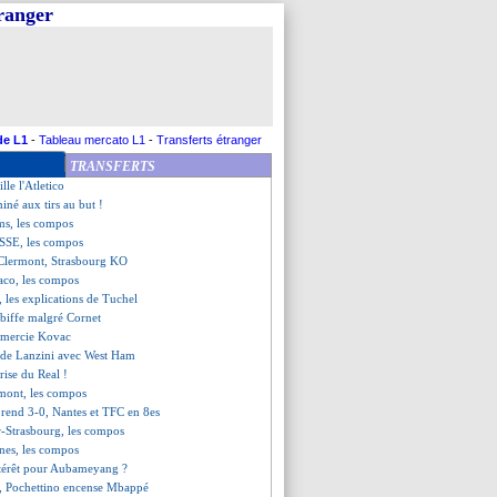
tranger
ule, Linas frôle l'exploit
nquille, Reims à l'arraché !
oueur positif au Covid-19 ?
-OM, les compos
Dupraz ne parle pas de jeu
-Liverpool fou !
ti - "on a eu du bol"
de L1
-
Tableau mercato L1
-
Transferts étranger
contre Jura Sud interrompu...
TRANSFERTS
yable volée de Kovacic !
lle l'Atletico
iné aux tirs au but !
ms, les compos
ASSE, les compos
t Clermont, Strasbourg KO
co, les compos
 les explications de Tuchel
ebiffe malgré Cornet
emercie Kovac
u de Lanzini avec West Ham
prise du Real !
rmont, les compos
rend 3-0, Nantes et TFC en 8es
r-Strasbourg, les compos
nes, les compos
ntérêt pour Aubameyang ?
on, Pochettino encense Mbappé