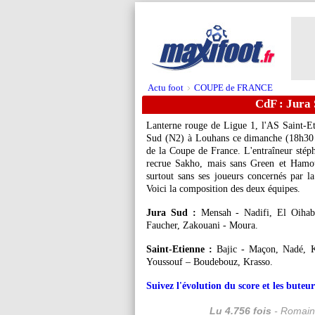
Actu foot
COUPE de FRANCE
>
CdF : Jura
Lanterne rouge de Ligue 1, l'AS Saint-Eti
Sud (N2) à Louhans ce dimanche (18h30 s
de la Coupe de France. L'entraîneur stép
recrue Sakho, mais sans Green et Hamou
surtout sans ses joueurs concernés par
Voici la composition des deux équipes.
Jura Sud :
Mensah - Nadifi, El Oihab,
Faucher, Zakouani - Moura.
Saint-Etienne :
Bajic - Maçon, Nadé, Ko
Youssouf – Boudebouz, Krasso.
Suivez l'évolution du score et les bute
Lu 4.756 fois
- Romain