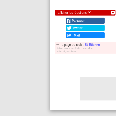
afficher les réactions (+)
Partager
Twitter
Mail
la page du club :
St Etienne
bilan, stats, réultats, calendrier,
effectif, tranferts, ...