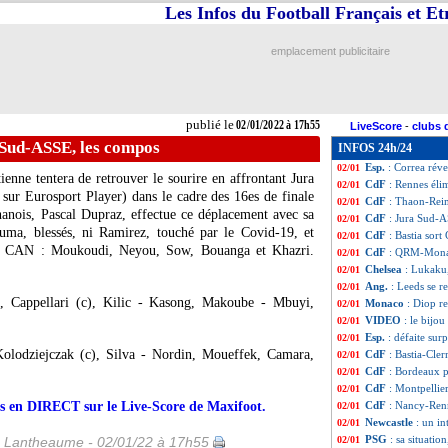
Les Infos du Football Français et E
CdF
: l'ASSE déro
02/01
CdF
: Monaco tra
02/01
PSG
: un autre j
02/01
emplacement publicitaire
CdF
: Chauvigny
02/01
ASSE
: pourquoi 
02/01
Ang.
: un Chelsea
02/01
Nancy
: B. Pedret
02/01
publié le
02/01/2022 à 17h55
LiveScore
-
clubs 
ASSE
: le match 
02/01
 Sud-ASSE, les compos
INFOS 24h/24
VIDEO
: l'incro
02/01
Esp.
: Correa révei
02/01
enne tentera de retrouver le sourire en affrontant Jura
CdF
: Rennes élim
02/01
ur Eurosport Player) dans le cadre des 16es de finale
CdF
: Thaon-Rei
02/01
hanois, Pascal Dupraz, effectue ce déplacement avec sa
CdF
: Jura Sud-
02/01
ma, blessés, ni Ramirez, touché par le Covid-19, et
CdF
: Bastia sor
02/01
 la CAN : Moukoudi, Neyou, Sow, Bouanga et Khazri.
CdF
: QRM-Mona
02/01
Chelsea
: Lukaku,
02/01
Ang.
: Leeds se r
02/01
 Cappellari (c), Kilic - Kasong, Makoube - Mbuyi,
Monaco
: Diop r
02/01
VIDEO
: le bijo
02/01
Esp.
: défaite sur
02/01
lodziejczak (c), Silva - Nordin, Moueffek, Camara,
CdF
: Bastia-Cle
02/01
CdF
: Bordeaux p
02/01
CdF
: Montpellie
02/01
urs en DIRECT sur le Live-Score de Maxifoot.
CdF
: Nancy-Ren
02/01
Newcastle
: un i
02/01
PSG
: sa situati
 Lantheaume - 02/01/22 à 17h55
02/01