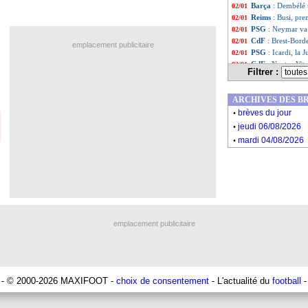
Barça
: Dembélé 
02/01
Reims
: Busi, pre
02/01
PSG
: Neymar va 
02/01
CdF
: Brest-Bord
02/01
emplacement publicitaire
PSG
: Icardi, la 
02/01
CdF
: Nantes-Vit
02/01
Filtrer :
PSG
: Messi posi
02/01
VIDEO
: la Prem
02/01
ARCHIVES DES B
Chelsea
: Lukaku
02/01
.
PHOTO
: Icardi
02/01
brèves du jour
.
Nantes
: plusieu
02/01
jeudi 06/08/2026
Newcastle
: Mare
02/01
.
mardi 04/08/2026
OM
: Chauvigny,
02/01
Sénégal
: Watford
02/01
Monaco
: la clas
02/01
ASSE
: Dupraz c
02/01
Chelsea
: Lukaku
02/01
Liste des brèv
...
Liste des brèv
...
emplacement publicitaire
- © 2000-2026 MAXIFOOT -
choix de consentement
- L'actualité du
football
-