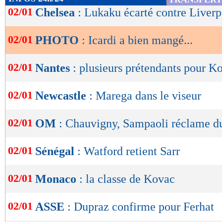
de
02/01
Chelsea
: Lukaku écarté contre Liverp
lecture
02/01
PHOTO
: Icardi a bien mangé...
OK
02/01
Nantes
: plusieurs prétendants pour K
02/01
Newcastle
: Marega dans le viseur
02/01
OM
: Chauvigny, Sampaoli réclame du
02/01
Sénégal
: Watford retient Sarr
02/01
Monaco
: la classe de Kovac
02/01
ASSE
: Dupraz confirme pour Ferhat