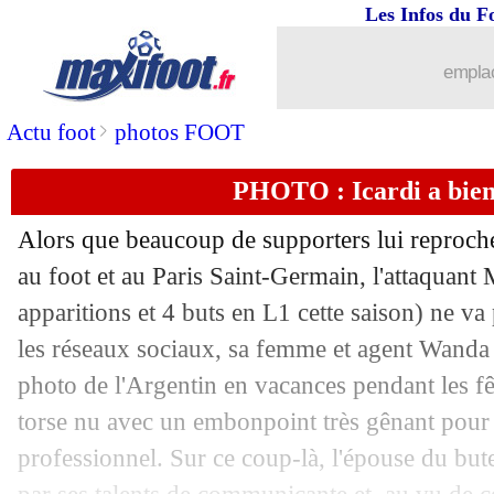
Les Infos du F
02/01
VIDEO
: le bijou de Lanzini avec W
emplac
02/01
Esp.
: défaite surprise du Real !
>
Actu foot
photos FOOT
02/01
CdF
: Bastia-Clermont, les compos
PHOTO : Icardi a bien
02/01
CdF
: Bordeaux prend 3-0, Nantes et 
Alors que beaucoup de supporters lui reprochen
02/01
CdF
: Montpellier-Strasbourg, les co
au foot et au Paris Saint-Germain, l'attaquant
apparitions et 4 buts en L1 cette saison) ne v
02/01
CdF
: Nancy-Rennes, les compos
les réseaux sociaux, sa femme et agent Wanda 
photo de l'Argentin en vacances pendant les fêt
02/01
Newcastle
: un intérêt pour Aubameya
torse nu avec un embonpoint très gênant pour 
professionnel. Sur ce coup-là, l'épouse du bute
02/01
PSG
: sa situation, Pochettino encen