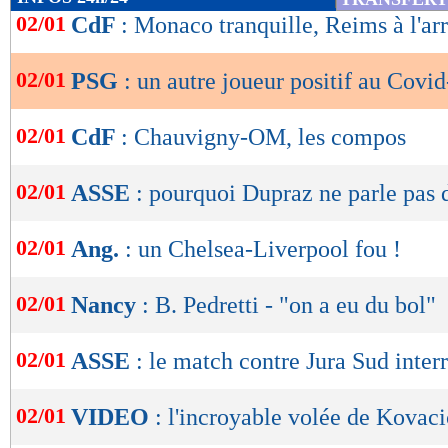
de
02/01
CdF
: Monaco tranquille, Reims à l'ar
lecture
02/01
PSG
: un autre joueur positif au Covid
OK
02/01
CdF
: Chauvigny-OM, les compos
02/01
ASSE
: pourquoi Dupraz ne parle pas 
02/01
Ang.
: un Chelsea-Liverpool fou !
02/01
Nancy
: B. Pedretti - "on a eu du bol"
02/01
ASSE
: le match contre Jura Sud inter
02/01
VIDEO
: l'incroyable volée de Kovaci