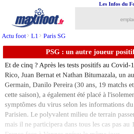
Les Infos du F
emplac
...
brèves d'AUJOURD'HUI ( 7 août 202
>
>
Actu foot
L1
Paris SG
...
Liste des brèves du lun. 3 janvier 2022
PSG : un autre joueur positi
02/01
CdF
: tous les résultats de dimanche
Et de cinq ? Après les tests positifs au Covid
02/01
Chauvigny
: jouer l'OM, Ayadi a réali
Rico, Juan Bernat et Nathan Bitumazala, un aut
Germain, Danilo Pereira (30 ans, 19 matchs et
02/01
OM
: Harit savoure, et espère enchaîn
cette saison), a également été placé à l'isoleme
symptômes du virus selon les informations du
02/01
OM
: pas de "match facile" pour Mili
Parisien. Le polyvalent milieu de terrain passer
mais il ne participera dans tous les cas pas au
02/01
Esp.
: décimé, le Barça l'emporte !