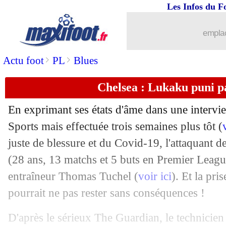
Les Infos du F
02/01
CdF
: Bordeaux prend 3-0, Nantes et 
emplac
02/01
CdF
: Montpellier-Strasbourg, les co
>
>
Actu foot
PL
Blues
02/01
CdF
: Nancy-Rennes, les compos
Chelsea : Lukaku puni p
02/01
Newcastle
: un intérêt pour Aubameya
En exprimant ses états d'âme dans une intervi
Sports mais effectuée trois semaines plus tôt (
02/01
PSG
: sa situation, Pochettino encen
juste de blessure et du Covid-19, l'attaquant
02/01
(28 ans, 13 matchs et 5 buts en Premier League
Barça
: Dembélé taxé de mercenaire !
entraîneur Thomas Tuchel (
voir ici
). Et la pri
02/01
Reims
: Busi, première recrue (officiel
pourrait ne pas rester sans conséquences !
02/01
PSG
: Neymar va rentrer plus tard
D'après le sérieux The Guardian, le technicien