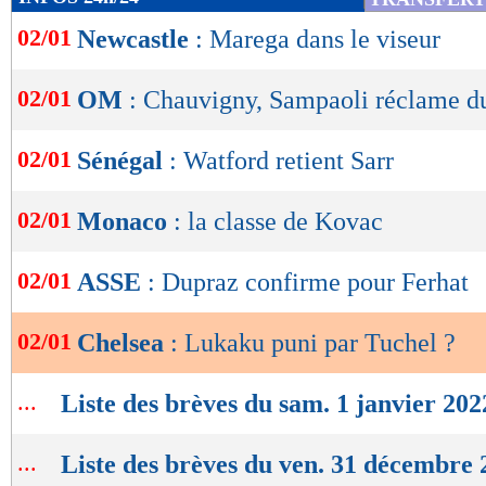
de
02/01
Newcastle
: Marega dans le viseur
lecture
OK
02/01
OM
: Chauvigny, Sampaoli réclame du
02/01
Sénégal
: Watford retient Sarr
02/01
Monaco
: la classe de Kovac
02/01
ASSE
: Dupraz confirme pour Ferhat
02/01
Chelsea
: Lukaku puni par Tuchel ?
...
Liste des brèves du sam. 1 janvier 202
...
Liste des brèves du ven. 31 décembre 