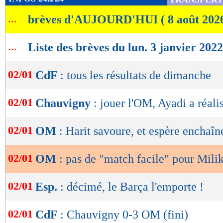
de
...
brèves d'AUJOURD'HUI ( 8 août 202
lecture
OK
...
Liste des brèves du lun. 3 janvier 2022
02/01
CdF
: tous les résultats de dimanche
02/01
Chauvigny
: jouer l'OM, Ayadi a réali
02/01
OM
: Harit savoure, et espère enchaîn
02/01
OM
: pas de "match facile" pour Mili
02/01
Esp.
: décimé, le Barça l'emporte !
02/01
CdF
: Chauvigny 0-3 OM (fini)