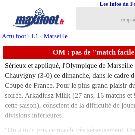
Les Infos du F
emplac
>
>
Actu foot
L1
Marseille
OM : pas de "match facile
Sérieux et appliqué, l'Olympique de Marseille 
Chauvigny (3-0) ce dimanche, dans le cadre de
Coupe de France. Pour le plus grand plaisir du
soirée, Arkadiusz Milik (27 ans, 16 matchs et 
cette saison), conscient de la difficulté de jou
divisions inférieures.
"On a tous pris ce match très sérieusement. On 