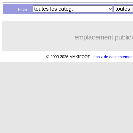
...
Liste des brèves du ven. 4 octobre 202
Filtrer :
emplacement publici
- © 2000-2026 MAXIFOOT -
choix de consentemen