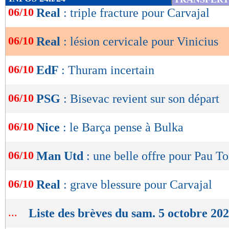
de
06/10
Real
: triple fracture pour Carvajal
lecture
06/10
Real
: lésion cervicale pour Vinicius
OK
06/10
EdF
: Thuram incertain
06/10
PSG
: Bisevac revient sur son départ
06/10
Nice
: le Barça pense à Bulka
06/10
Man Utd
: une belle offre pour Pau To
06/10
Real
: grave blessure pour Carvajal
...
Liste des brèves du sam. 5 octobre 20