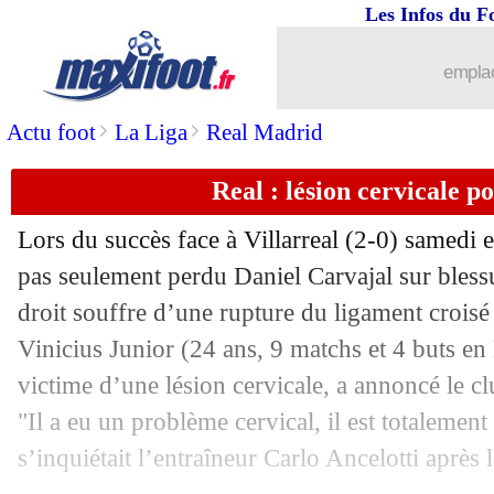
Les Infos du F
06/10
L1
: Strasbourg-Lens, les compos
emplac
06/10
L1
: Reims-Montpellier, les compos
>
>
Actu foot
La Liga
Real Madrid
06/10
Esp.
: l'improbable victoire de Gérone
Real : lésion cervicale p
06/10
Feyenoord
: Giménez a failli signer à
Lors du succès face à Villarreal (2-0) samedi 
06/10
Juve
: la direction temporise pour Pog
pas seulement perdu Daniel Carvajal sur blessu
droit souffre d’une rupture du ligament croisé
06/10
PSG
: Luis Enrique, les conseils de Ra
Vinicius Junior
(24 ans, 9 matchs et 4 buts en 
victime d’une lésion cervicale, a annoncé le 
06/10
Ita.
: la Juventus encore freinée
"Il a eu un problème cervical, il est totalement
s’inquiétait l’entraîneur Carlo Ancelotti après 
06/10
L1
: Lyon-Nantes, les compos