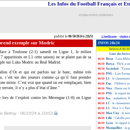
Les Infos du Football Français et E
emplacement publicitaire
publié le
06/10/2024 à 21h53
LiveScore
-
clubs 
 prend exemple sur Modric
INFOS 24h/24
brèves d'AUJ
...
ace à Toulouse (2-1) samedi en Ligue 1, le milieu
Liste des brèv
...
7 apparitions en L1 cette saison) ne se plaint pas de sa
Brest
: Lees-Melo
06/10
emple sur Luka Modric au Real Madrid.
Barça
: Flick a u
06/10
Sociedad
: "Grie
06/10
lon d’Or et qui est parfois sur le banc, même très
PSG
: Luis Enriq
06/10
eu, c’est sur des joueurs comme ça qu’il faut prendre
L1
: le classemen
06/10
ne mixte. C’est vrai que quand on est remplaçant, bien
Esp.
: l'Atletico 
06/10
e terrain, il n’y a plus d’état d’âme."
Nice
: Dante est f
06/10
PSG
: le regret d
06/10
ire lors de l’exploit contre les Merengue (1-0) en Ligue
Ita.
: maladroit, 
06/10
L1
: le classemen
06/10
L1
: Nice 1-1 Pari
06/10
ic Bethsy - 06/10/24 à 21h53
Man City
: le me
06/10
Lille
: Cabella pr
06/10
Lyon
: le rappel 
06/10
Montpellier
: la 
06/10