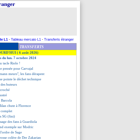
tranger
de L1
-
Tableau mercato L1
-
Transferts étranger
TRANSFERTS
OURD'HUI ( 6 août 2026)
es du lun. 7 octobre 2024
u tacle Riolo !
ne pensée pour Carvajal
zmann meurs", les fans dérapent
ue pointe le déchet technique
t des buteurs
accroché
rustré
e Barcola
Milan chute à Florence
t complet
s SG (fini)
ssage des fans à Guardiola
end exemple sur Modric
à l'ordre de Sage
grosse colère de Der Zakarian