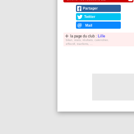
Partager
Twitter
Mail
la page du club :
Lille
bilan, stats, réultats, calendrier,
effectif, tranferts, ...