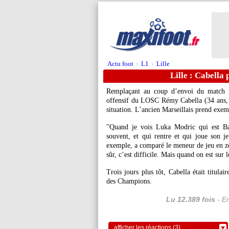
Actu foot
L1
Lille
>
>
Lille : Cabella
Remplaçant au coup d’envoi du match f
offensif du LOSC
Rémy Cabella
(34 ans, 
situation. L’ancien Marseillais prend ex
"Quand je vois Luka Modric qui est Bal
souvent, et qui rentre et qui joue son j
exemple, a comparé le meneur de jeu en zo
sûr, c’est difficile. Mais quand on est sur l
Trois jours plus tôt, Cabella était titula
des Champions.
Lu 12.389 fois
- Er
afficher les réactions (3)