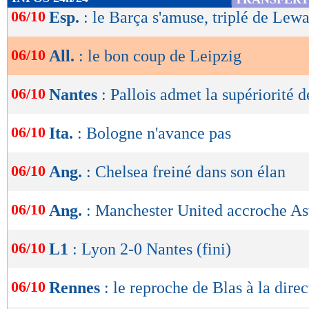
de
06/10
Esp.
: le Barça s'amuse, triplé de Le
lecture
06/10
All.
: le bon coup de Leipzig
OK
06/10
Nantes
: Pallois admet la supériorité d
06/10
Ita.
: Bologne n'avance pas
06/10
Ang.
: Chelsea freiné dans son élan
06/10
Ang.
: Manchester United accroche As
06/10
L1
: Lyon 2-0 Nantes (fini)
06/10
Rennes
: le reproche de Blas à la direc