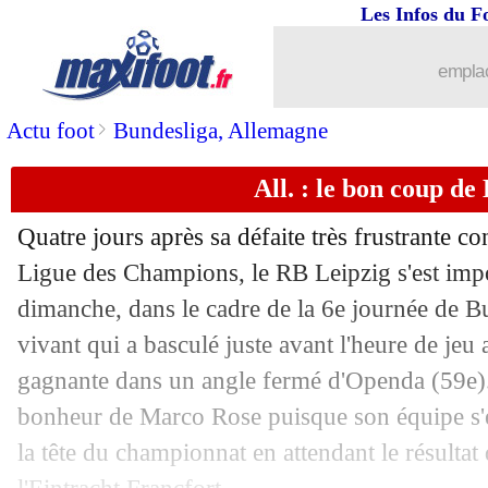
Les Infos du F
06/10
L1
: Nice 1-1 Paris SG (fini)
emplac
06/10
Man City
: le message des fans à Gua
>
Actu foot
Bundesliga, Allemagne
06/10
Lille
: Cabella prend exemple sur Mod
All. : le bon coup de
06/10
Lyon
: le rappel à l'ordre de Sage
Quatre jours après sa défaite très frustrante co
06/10
Montpellier
: la grosse colère de Der
Ligue des Champions, le RB Leipzig s'est imp
dimanche, dans le cadre de la 6e journée de B
06/10
Real
: Carvajal ne sera pas remplacé
vivant qui a basculé juste avant l'heure de jeu
gagnante dans un angle fermé d'Openda (59e).
06/10
Lyon
: des violences en tribunes
bonheur de Marco Rose puisque son équipe s'
la tête du championnat en attendant le résulta
06/10
L1
: Nice-Paris SG, les compos