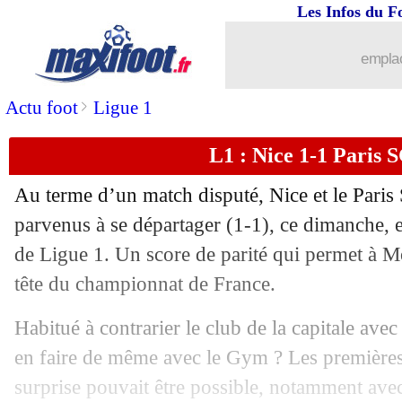
Les Infos du F
emplac
>
Actu foot
Ligue 1
L1 : Nice 1-1 Paris S
Au terme d’un match disputé, Nice et le Paris
parvenus à se départager (1-1), ce dimanche, e
de Ligue 1. Un score de parité qui permet à M
...
brèves d'AUJOURD'HUI ( 9 août 202
tête du championnat de France.
...
Liste des brèves du lun. 7 octobre 202
Habitué à contrarier le club de la capitale avec
en faire de même avec le Gym ? Les premières
06/10
Brest
: Lees-Melou tacle Riolo !
surprise pouvait être possible, notamment av