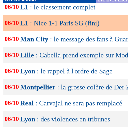
de
06/10
L1
: le classement complet
Après la pause, Paris passait la deuxième. Apr
lecture
Bulka, Dembélé servait Nuno Mendes, qui com
06/10
L1
: Nice 1-1 Paris SG (fini)
OK
déviation malheureuse de Bombito pour trouver
52e). Transformés après l’entrée de Lee à la p
06/10
Man City
: le message des fans à Gua
Parisiens étaient même à deux doigts de passer
06/10
Lille
: Cabella prend exemple sur Mod
Marquinhos sur le poteau. Un retour sur le ter
pour le champion de France qui faisait le jeu 
06/10
Lyon
: le rappel à l'ordre de Sage
regroupés derrière.
06/10
Montpellier
: la grosse colère de Der
Dans la dernière ligne droite de la partie, le 
tiers du terrain mais manquait d’imagination p
06/10
Real
: Carvajal ne sera pas remplacé
deuxième but en dépit des rushs plus fréquents
sur sa ligne, ne se laissait pas avoir et repouss
06/10
Lyon
: des violences en tribunes
parisiennes, comme ce tir flottant de Vitinha 