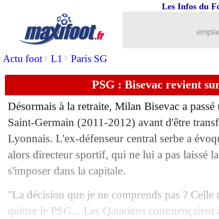
Les Infos du F
06/10
L1
: Reims-Montpellier, les compos
emplac
06/10
Esp.
: l'improbable victoire de Gérone
>
>
Actu foot
L1
Paris SG
06/10
Feyenoord
: Giménez a failli signer à
PSG : Bisevac revient su
06/10
Juve
: la direction temporise pour Pog
Désormais à la retraite, Milan Bisevac a passé 
Saint-Germain (2011-2012) avant d'être trans
06/10
PSG
: Luis Enrique, les conseils de Ra
Lyonnais. L'ex-défenseur central serbe a évoq
06/10
alors directeur sportif, qui ne lui a pas laissé
Ita.
: la Juventus encore freinée
s'imposer dans la capitale.
06/10
L1
: Lyon-Nantes, les compos
"La décision que je ne comprends pas ? Celle
06/10
Real
: un an de plus pour Carvajal (off
quitter le PSG... Les Qatariens commençaient 