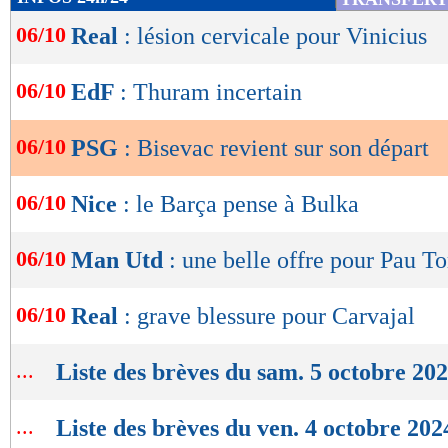
Belhassen. Après dix minutes, j'ai dit : "Je ne 
de
06/10
Real
: lésion cervicale pour Vinicius
lecture
l'entraînement, je pars." Plus tard, on a trouvé l
bons amis", a rajouté Bisevac.
OK
06/10
EdF
: Thuram incertain
Lu 18.628 fois
- Youcef Touaitia 
06/10
PSG
: Bisevac revient sur son départ
06/10
Nice
: le Barça pense à Bulka
06/10
Man Utd
: une belle offre pour Pau To
06/10
Real
: grave blessure pour Carvajal
...
Liste des brèves du sam. 5 octobre 20
...
Liste des brèves du ven. 4 octobre 202