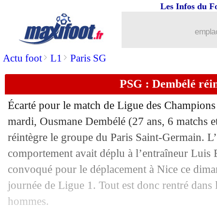
Les Infos du F
06/10
Rennes
: le reproche de Blas à la direc
emplac
06/10
L1
: Brest-Le Havre, les compos
>
>
Actu foot
L1
Paris SG
06/10
L1
: Strasbourg-Lens, les compos
PSG : Dembélé réi
06/10
L1
: Reims-Montpellier, les compos
Écarté pour le match de Ligue des Champions 
06/10
Esp.
: l'improbable victoire de Gérone
mardi,
Ousmane Dembélé
(27 ans, 6 matchs et
réintègre le groupe du Paris Saint-Germain. L’a
06/10
Feyenoord
: Giménez a failli signer à
comportement avait déplu à l’entraîneur Luis 
convoqué pour le déplacement à Nice ce diman
06/10
Juve
: la direction temporise pour Pog
journée de Ligue 1. Tout est donc rentré dans 
hommes.
06/10
PSG
: Luis Enrique, les conseils de Ra