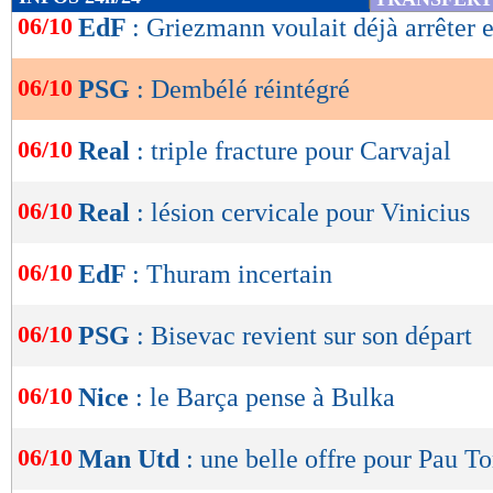
de
06/10
EdF
: Griezmann voulait déjà arrêter 
lecture
06/10
PSG
: Dembélé réintégré
OK
06/10
Real
: triple fracture pour Carvajal
06/10
Real
: lésion cervicale pour Vinicius
06/10
EdF
: Thuram incertain
06/10
PSG
: Bisevac revient sur son départ
06/10
Nice
: le Barça pense à Bulka
06/10
Man Utd
: une belle offre pour Pau To