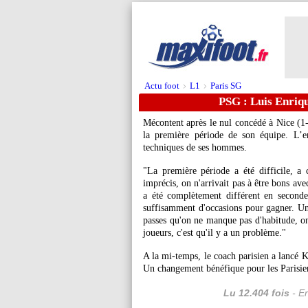
Actu foot
L1
Paris SG
>
>
PSG : Luis Enriqu
Mécontent après le nul concédé à Nice (1
la première période de son équipe. L’en
techniques de ses hommes.
"La première période a été difficile, 
imprécis, on n'arrivait pas à être bons av
a été complètement différent en seconde
suffisamment d'occasions pour gagner. Un
passes qu'on ne manque pas d'habitude, on 
joueurs, c'est qu'il y a un problème."
A la mi-temps, le coach parisien a lancé 
Un changement bénéfique pour les Parisie
Lu 12.404 fois
- Er