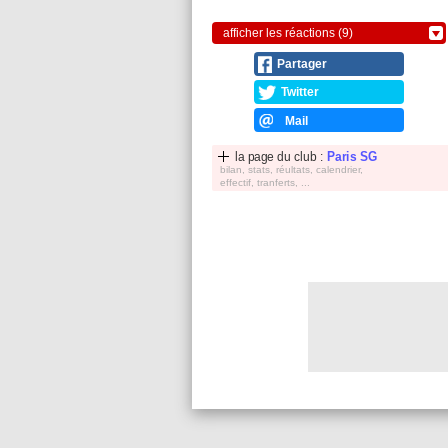
afficher les réactions (9)
Partager
Twitter
Mail
la page du club :
Paris SG
bilan, stats, réultats, calendrier,
effectif, tranferts, ...