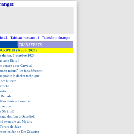
tranger
de L1
-
Tableau mercato L1
-
Transferts étranger
TRANSFERTS
OURD'HUI ( 6 août 2026)
es du lun. 7 octobre 2024
u tacle Riolo !
ne pensée pour Carvajal
zmann meurs", les fans dérapent
ue pointe le déchet technique
t des buteurs
accroché
rustré
e Barcola
Milan chute à Florence
t complet
s SG (fini)
ssage des fans à Guardiola
end exemple sur Modric
à l'ordre de Sage
grosse colère de Der Zakarian