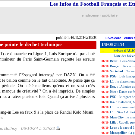
Les Infos du Football Français et E
emplacement publicitaire
publié le
06/10/2024 à 23h23
LiveScore
-
clubs 
e pointe le déchet technique
INFOS 24h/24
brèves d'AUJ
...
-1) ce dimanche en Ligue 1, Luis Enrique n’a pas aimé
Liste des brèv
...
traîneur du Paris Saint-Germain regrette les erreurs
Brest
: Lees-Melo
06/10
Barça
: Flick a u
06/10
Sociedad
: "Grie
06/10
a commenté l’Espagnol interrogé par DAZN. On a été
PSG
: Luis Enriq
06/10
ec le ballon comme on le fait d'habitude. Je pense que ça
L1
: le classemen
06/10
 période. On a été meilleurs qu'eux et on s'est créés
Esp.
: l'Atletico 
06/10
 manque de créativité ? On a été imprécis. De simples
Nice
: Dante est f
06/10
les a ratées plusieurs fois. Quand ça arrive à plusieurs
PSG
: le regret d
06/10
Ita.
: maladroit, 
06/10
L1
: le classemen
06/10
Kang-in Lee en faux 9 à la place de Randal Kolo Muani.
L1
: Nice 1-1 Pari
06/10
ns.
Man City
: le me
06/10
Lille
: Cabella pr
06/10
Lyon
: le rappel 
ic Bethsy - 06/10/24 à 23h23
06/10
Montpellier
: la 
06/10