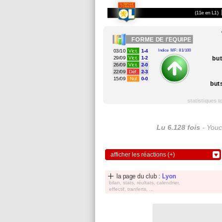
(11e en L1)
FORME
DE l'EQUIPE
03/10
Vict.
1-4
Indice MF: 81/100
bu
29/09
Vict.
1-2
26/09
Vict.
2-0
22/09
Déf.
2-3
15/09
Nul
0-0
but
statistiques 
Lu 6.128 fois
- Youc
afficher les réactions (+)
la page du club :
Lyon
bilan, stats, réultats, calendrier,
effectif, tranferts, ...