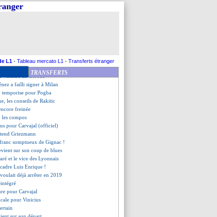
admet la supériorité de l'OL
tranger
vance pas
einé dans son élan
 United accroche Aston Villa
tes (fini)
che de Blas à la direction
re, les compos
Lens, les compos
de L1
-
Tableau mercato L1
-
Transferts étranger
ellier, les compos
TRANSFERTS
le victoire de Gérone
nez a failli signer à Milan
on temporise pour Pogba
e, les conseils de Rakitic
encore freinée
, les compos
us pour Carvajal (officiel)
ttend Griezmann
 franc somptueux de Gignac !
evient sur son coup de blues
ré et le vice des Lyonnais
ecadre Luis Enrique !
voulait déjà arrêter en 2019
intégré
ture pour Carvajal
icale pour Vinicius
ertain
vient sur son départ