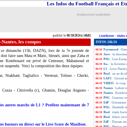
Nantes
: Pallois 
06/10
Les Infos du Football Français et E
Ita.
: Bologne n'a
06/10
Ang.
: Chelsea fr
06/10
emplacement publicitaire
Ang.
: Manchester
06/10
L1
: Lyon 2-0 Nan
06/10
Rennes
: le repro
06/10
L1
: Brest-Le Hav
06/10
publié le
06/10/2024 à 14h02
L1
: Strasbourg-
06/10
LiveScore
-
clubs 
L1
: Reims-Montp
06/10
-Nantes, les compos
INFOS 24h/24
Esp.
: l'improbab
06/10
Feyenoord
: Gimé
06/10
 ce dimanche (15h, DAZN), lors de la 7e journée de
Juve
: la directi
06/10
doit faire sans Mata et Matic, blessés, ainsi que Zaha et
PSG
: Luis Enriqu
06/10
oine Kombouaré est privé de Centonze, Mahamoud et
Ita.
: la Juventus 
06/10
est suspendu. Voici la composition des deux équipes.
L1
: Lyon-Nantes
06/10
Real
: un an de pl
06/10
r, Niakhaté, Tagliafico - Veretout, Tolisso - Cherki,
LAFC
: Giroud a
06/10
VIDEO
: le coup
06/10
Nantes
: Lafont r
06/10
, Cozza - Chirivella (c), Gbamin, Douglas Augusto -
Nantes
: Komboua
06/10
PSG
: Lizarazu r
06/10
EdF
: Griezmann 
06/10
 les autres matchs de L1 ? Profitez maintenant de 7
PSG
: Dembélé ré
06/10
Real
: triple frac
06/10
Real
: lésion cerv
06/10
EdF
: Thuram inc
06/10
des buteurs en direct sur le Live-Score de Maxifoot.
PSG
: Bisevac re
06/10