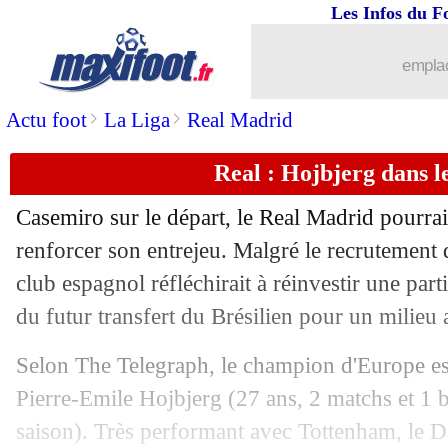
Les Infos du F
emplac
>
>
Actu foot
La Liga
Real Madrid
Real : Hojbjerg dans le
Casemiro sur le départ, le Real Madrid pourra
renforcer son entrejeu. Malgré le recrutement
club espagnol réfléchirait à réinvestir une part
du futur transfert du Brésilien pour un milieu a
Selon The Telegraph, le champion d'Europe est
Pierre-Emile Hojbjerg (27 ans, 2 matchs et 1 
...
brèves d'AUJOURD'HUI ( 8 août 202
saison). Très performant avec Tottenham, le D