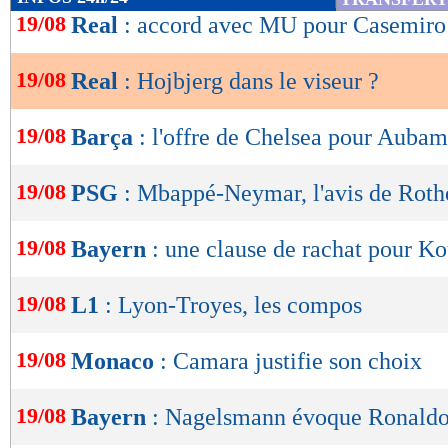
de
19/08
Real
: accord avec MU pour Casemiro (
lecture
19/08
Real
: Hojbjerg dans le viseur ?
OK
19/08
Barça
: l'offre de Chelsea pour Auba
19/08
PSG
: Mbappé-Neymar, l'avis de Roth
19/08
Bayern
: une clause de rachat pour Ko
19/08
L1
: Lyon-Troyes, les compos
19/08
Monaco
: Camara justifie son choix
19/08
Bayern
: Nagelsmann évoque Ronald