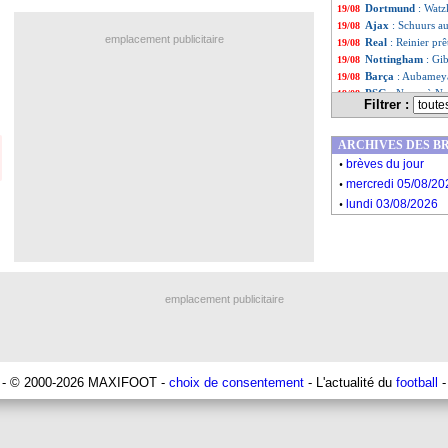
Dortmund
: Watz
19/08
Ajax
: Schuurs a
19/08
emplacement publicitaire
Real
: Reinier prê
19/08
Nottingham
: Gi
19/08
Barça
: Aubameya
19/08
PSG
: Navas à Na
19/08
Filtrer :
Atletico
: Griezm
19/08
OM
: Ünder-Mali
19/08
ARCHIVES DES B
Dortmund
: Rona
19/08
.
Man Utd
: l'OM s
19/08
brèves du jour
.
PSG
: Skriniar, l
19/08
mercredi 05/08/20
OM
: Milik, le p
19/08
.
lundi 03/08/2026
Real
: Casemiro a
19/08
Lyon
: Cherki a 
19/08
Liste des brèv
...
Liste des brèv
...
emplacement publicitaire
- © 2000-2026 MAXIFOOT -
choix de consentement
- L'actualité du
football
-