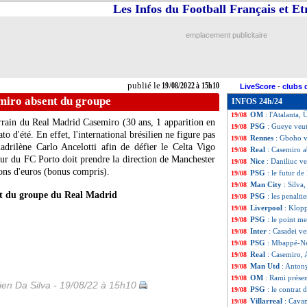
Les Infos du Football Français et E
Nice
: la frustrat
19/08
Liverpool
: Suare
19/08
PSG
: Milan jett
19/08
emplacement publicitaire
Tottenham
: Cont
19/08
Leicester
: Fofan
19/08
PSG
: Paredes à l
19/08
Atalanta
: Soppy, 
19/08
publié le
19/08/2022 à 15h10
LiveScore
-
clubs 
Man Utd
: Ten H
19/08
miro absent du groupe
INFOS 24h/24
Nantes
: Aurier a
19/08
OM
: l'Atalanta,
19/08
rrain du Real Madrid Casemiro (30 ans, 1 apparition en
PSG
: Gueye veut 
19/08
o d'été. En effet, l'international brésilien ne figure pas
Rennes
: Gboho v
19/08
adrilène Carlo Ancelotti afin de défier le Celta Vigo
Real
: Casemiro 
19/08
eur du FC Porto doit prendre la direction de Manchester
Nice
: Daniliuc ve
19/08
ons d'euros (bonus compris).
PSG
: le futur d
19/08
Man City
: Silva
19/08
t du groupe du Real Madrid
PSG
: les penalti
19/08
Liverpool
: Klop
19/08
PSG
: le point me
19/08
Inter
: Casadei ve
19/08
PSG
: Mbappé-Ney
19/08
Real
: Casemiro, 
19/08
Man Utd
: Antony
19/08
OM
: Rami prése
19/08
en Da Silva - 19/08/22 à 15h10
PSG
: le contrat
19/08
Villarreal
: Cavan
19/08