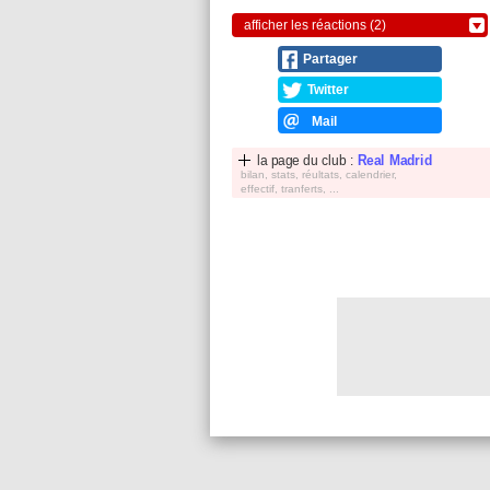
afficher les réactions (2)
Partager
Twitter
Mail
la page du club :
Real Madrid
bilan, stats, réultats, calendrier,
effectif, tranferts, ...