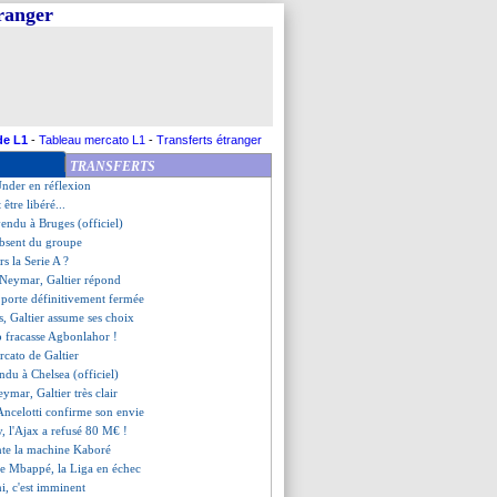
tranger
ion de Todibo
z conseille Nuñez
e l'éponge pour Diallo
e et son altercation avec Tuchel
a écarté par Rodgers
a Juve, c'est bloqué...
c'est fait (officiel)
de L1
-
Tableau mercato L1
-
Transferts étranger
ag encore ferme pour Ronaldo
TRANSFERTS
 dit non
 Ünder en réflexion
être libéré...
endu à Bruges (officiel)
absent du groupe
rs la Serie A ?
e Neymar, Galtier répond
, porte définitivement fermée
es, Galtier assume ses choix
p fracasse Agbonlahor !
rcato de Galtier
ndu à Chelsea (officiel)
mar, Galtier très clair
Ancelotti confirme son envie
, l'Ajax a refusé 80 M€ !
nte la machine Kaboré
 de Mbappé, la Liga en échec
i, c'est imminent